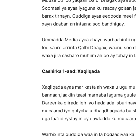
Muuse oo loo yaqaan Qalbi Dhagax ayaa so
Soomaaliya ayaa iyaguna ku raacay go’aan 
barax tirnayn. Guddiga ayaa eedooda meel f
xayn daaban arrintaana soo bandhigay.
Ummadda Media ayaa ahayd warbaahintii ug
loo saaro arrinta Qalbi Dhagax, waanu soo
waxa jira casharo muhiim ah oo ay tahay in
Cashirka 1-aad: Xaqiiqada
Xaqiiqada ayaa mar kasta ah waxa u ugu mu
bannaan,laakiin taasi marnaba laguma guuleey
Dareenka qiirada leh iyo hadalada isburinay
mucaarad iyo qolyaha u dhaqdhaqaada buls
uga faa’iideystay in ay dawladda ku mucaar
Warbixinta guddiga waa in la bogaadiyaa k