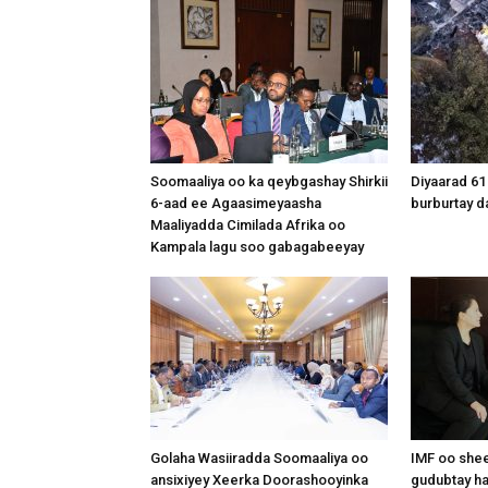
Soomaaliya oo ka qeybgashay Shirkii
Diyaarad 61
6-aad ee Agaasimeyaasha
burburtay da
Maaliyadda Cimilada Afrika oo
Kampala lagu soo gabagabeeyay
Golaha Wasiiradda Soomaaliya oo
IMF oo shee
ansixiyey Xeerka Doorashooyinka
gudubtay ha