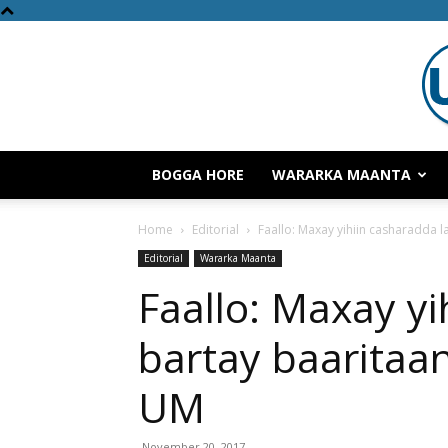
BOGGA HORE
WARARKA MAANTA
Home
Editorial
Faallo: Maxay yihiin casharadda 
Editorial
Wararka Maanta
Faallo: Maxay yi
bartay baaritaan
UM
November 20, 2017