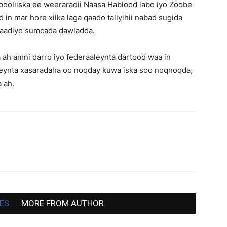
o booliiska ee weeraradii Naasa Hablood labo iyo Zoobe
n mar hore xilka laga qaado taliyihii nabad sugida
baadiyo sumcada dawladda.
ah amni darro iyo federaaleynta dartood waa in
eeynta xasaradaha oo noqday kuwa iska soo noqnoqda,
 ah.
ES
MORE FROM AUTHOR