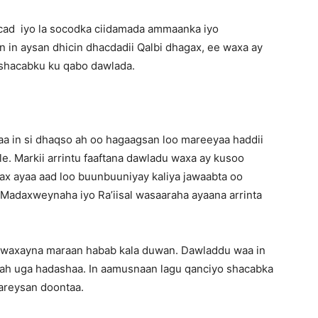
News
 cad iyo la socodka ciidamada ammaanka iyo
n in aysan dhicin dhacdadii Qalbi dhagax, ee waxa ay
 shacabku ku qabo dawlada.
aa in si dhaqso ah oo hagaagsan loo mareeyaa haddii
le. Markii arrintu faaftana dawladu waxa ay kusoo
agax ayaa aad loo buunbuuniyay kaliya jawaabta oo
a Madaxweynaha iyo Ra’iisal wasaaraha ayaana arrinta
 waxayna maraan habab kala duwan. Dawladdu waa in
o ah uga hadashaa. In aamusnaan lagu qanciyo shacabka
dareysan doontaa.