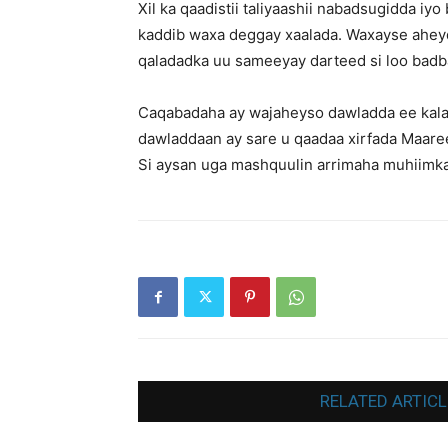
Xil ka qaadistii taliyaashii nabadsugidda iy
kaddib waxa deggay xaalada. Waxayse aheyd i
qaladadka uu sameeyay darteed si loo bad
Caqabadaha ay wajaheyso dawladda ee kala 
dawladdaan ay sare u qaadaa xirfada Maar
Si aysan uga mashquulin arrimaha muhiimka
RELATED ARTICL