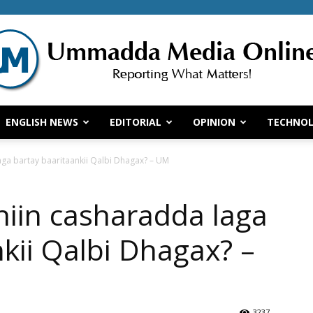
ENGLISH NEWS
EDITORIAL
OPINION
TECHNO
Ummadda
laga bartay baaritaankii Qalbi Dhagax? – UM
hiin casharadda laga
Media
kii Qalbi Dhagax? –
3237