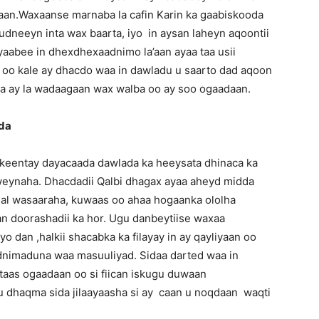
ntaan.Waxaanse marnaba la cafin Karin ka gaabiskooda
udneeyn inta wax baarta, iyo in aysan laheyn aqoontii
 yaabee in dhexdhexaadnimo la’aan ayaa taa usii
Somalia
n oo kale ay dhacdo waa in dawladu u saarto dad aqoon
a ay la wadaagaan wax walba oo ay soo ogaadaan.
da
News,
keentay dayacaada dawlada ka heeysata dhinaca ka
weynaha. Dhacdadii Qalbi dhagax ayaa aheyd midda
al wasaaraha, kuwaas oo ahaa hogaanka ololha
an doorashadii ka hor. Ugu danbeytiise waxaa
o dan ,halkii shacabka ka filayay in ay qayliyaan oo
Mogadishu
nimaduna waa masuuliyad. Sidaa darted waa in
taas ogaadaan oo si fiican iskugu duwaan
u dhaqma sida jilaayaasha si ay caan u noqdaan waqti