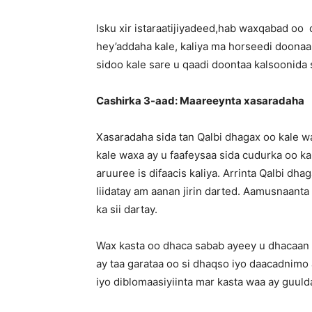
Isku xir istaraatijiyadeed,hab waxqabad oo
hey’addaha kale, kaliya ma horseedi doonaa
sidoo kale sare u qaadi doontaa kalsoonida
Cashirka 3-aad: Maareeynta xasaradaha
Xasaradaha sida tan Qalbi dhagax oo kale w
kale waxa ay u faafeysaa sida cudurka oo ka
aruuree is difaacis kaliya. Arrinta Qalbi dh
liidatay am aanan jirin darted. Aamusnaant
ka sii dartay.
Wax kasta oo dhaca sabab ayeey u dhacaan
ay taa garataa oo si dhaqso iyo daacadnim
iyo diblomaasiyiinta mar kasta waa ay guul