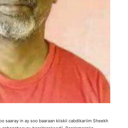
Matters,
Breaking
News,
 saaray in ay soo baaraan kiiskii cabdikariim Sheekh