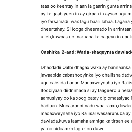
taas oo keentay in aan la gaarin gunta arri
ay ka gaabiyeen in ay qiraan in aysan ugu m
iyo farsamadii wax lagu baari lahaa. Lagana
dheertahay. Si looga dheeraado in arrintaa
u leh,kuwaas oo marnaba ka baqeyn in dadk
Cashirka 2-aad: Wada-shaqeynta dawlad
Dhacdadii Qalbi dhagax waxa ay bannaanka 
jawaabida cabashooyinka iyo dhaliisha dad
ugu cabsida badan Madaxweynaha iyo Ra’iis
Itoobiyaan diidnimada si ay taageero u hela
aamusiyay oo ka xoog batay diplomaasiyad iy
hadlaan. Mucaaradnimadu waa raaxo,dawlad
madaxweynaha iyo Ra’iisal wasaaruhuba ay 
dawlada,kuwa laamaha amniga ka tirsan ee 
yarna nidaamka lagu soo duwo.