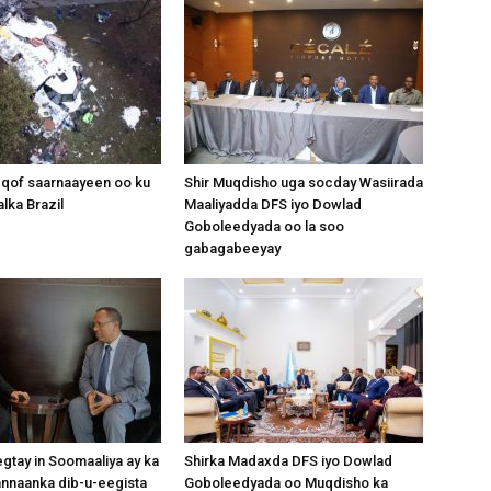
 qof saarnaayeen oo ku
Shir Muqdisho uga socday Wasiirada
lka Brazil
Maaliyadda DFS iyo Dowlad
Goboleedyada oo la soo
gabagabeeyay
gtay in Soomaaliya ay ka
Shirka Madaxda DFS iyo Dowlad
nnaanka dib-u-eegista
Goboleedyada oo Muqdisho ka