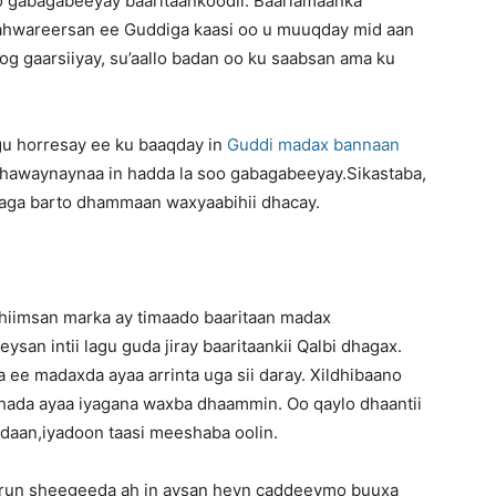
o gabagabeeyay baaritaankoodii. Baarlamaanka
War
jahwareersan ee Guddiga kaasi oo u muuqday mid aan
og gaarsiiyay, su’aallo badan oo ku saabsan ama ku
u horresay ee ku baaqday in
Guddi madax bannaan
Deg
 dhawaynaynaa in hadda la soo gabagabeeyay.Sikastaba,
 laga barto dhammaan waxyaabihii dhacay.
Deg
hiimsan marka ay timaado baaritaan madax
san intii lagu guda jiray baaritaankii Qalbi dhagax.
a ee madaxda ayaa arrinta uga sii daray. Xildhibaano
hada ayaa iyagana waxba dhaammin. Oo qaylo dhaantii
adaan,iyadoon taasi meeshaba oolin.
ah,
a run sheegeeda ah in aysan heyn caddeeymo buuxa