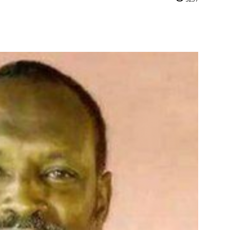
Online
–
Reporting
What