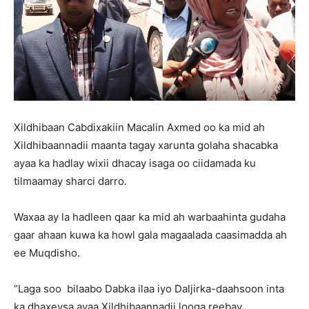
Xildhibaan Cabdixakiin Macalin Axmed oo ka mid ah
Xildhibaannadii maanta tagay xarunta golaha shacabka
ayaa ka hadlay wixii dhacay isaga oo ciidamada ku
tilmaamay sharci darro.
Waxaa ay la hadleen qaar ka mid ah warbaahinta gudaha
gaar ahaan kuwa ka howl gala magaalada caasimadda ah
ee Muqdisho.
“Laga soo bilaabo Dabka ilaa iyo Daljirka-daahsoon inta
ka dhaxeysa ayaa Xildhibaannadii looga reebay