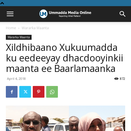
Home
Wararka Maanta
Wararka Maanta
Xildhibaano Xukuumadda
ku eedeeyay dhacdooyinkii
maanta ee Baarlamaanka
April 4, 2018
872