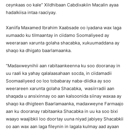
ceynkaas oo kale” Xildhibaan Cabdixakiin Macalin ayaa
hadalkiisa intaa raaciyay.
Xaniifa Maxamed Ibrahim Xaabsade oo iyadana wax laga
xumaado ku tilmaantay in ciidamo Soomaliyeed ay
weeraraan xarunta golaha shacabka, xukuumaddana ay
shaqo ka dhigato baarlamaanka.
“Madaxweynihii aan rabitaankeenna ku soo dooranay in
uu raali ka yahay qalalaasahaan socda, in ciidamadii
Soomaaliyeed oo loo tobabaray naba-diidka ay soo
weerareen xarunta golaha Shacabka, wasiirradii aan
shaqada u ansixinnay oo aan kalsoonida siinay waxaa ay
shaqo ka dhigteen Baarlamaanka, madaxweyne Farmaajo
aan ku dooranay rabitaanka Shacabka in uu ka soo bixi
waayo waajibkii loo doortay uuna niyad jabiyey Shacabkii
oo aan wax aan laga fileynin in lagala kulmay aad ayaan