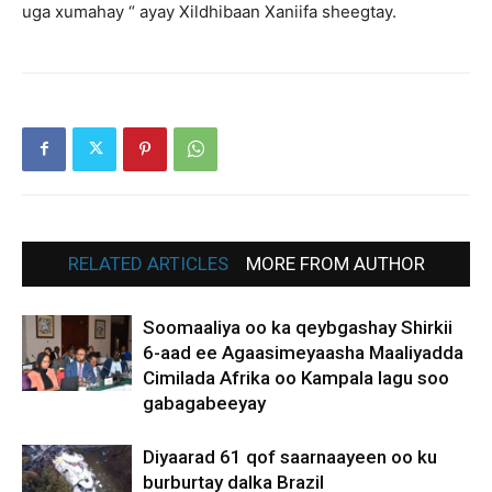
uga xumahay “ ayay Xildhibaan Xaniifa sheegtay.
RELATED ARTICLES
MORE FROM AUTHOR
Soomaaliya oo ka qeybgashay Shirkii
6-aad ee Agaasimeyaasha Maaliyadda
Cimilada Afrika oo Kampala lagu soo
gabagabeeyay
Diyaarad 61 qof saarnaayeen oo ku
burburtay dalka Brazil