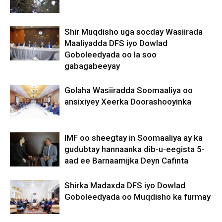
Shir Muqdisho uga socday Wasiirada
Maaliyadda DFS iyo Dowlad
Goboleedyada oo la soo
gabagabeeyay
Golaha Wasiiradda Soomaaliya oo
ansixiyey Xeerka Doorashooyinka
IMF oo sheegtay in Soomaaliya ay ka
gudubtay hannaanka dib-u-eegista 5-
aad ee Barnaamijka Deyn Cafinta
Shirka Madaxda DFS iyo Dowlad
Goboleedyada oo Muqdisho ka furmay