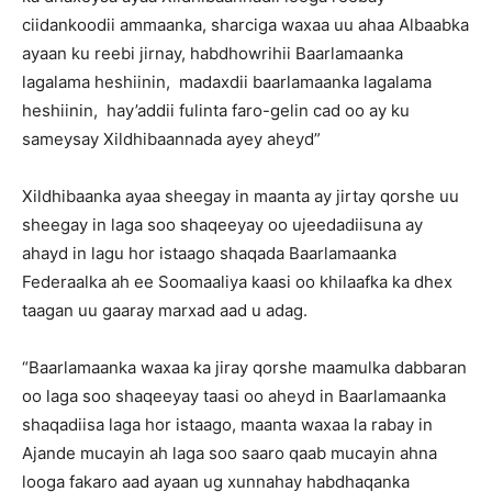
ciidankoodii ammaanka, sharciga waxaa uu ahaa Albaabka
ayaan ku reebi jirnay, habdhowrihii Baarlamaanka
lagalama heshiinin, madaxdii baarlamaanka lagalama
heshiinin, hay’addii fulinta faro-gelin cad oo ay ku
sameysay Xildhibaannada ayey aheyd”
Xildhibaanka ayaa sheegay in maanta ay jirtay qorshe uu
sheegay in laga soo shaqeeyay oo ujeedadiisuna ay
ahayd in lagu hor istaago shaqada Baarlamaanka
Federaalka ah ee Soomaaliya kaasi oo khilaafka ka dhex
taagan uu gaaray marxad aad u adag.
“Baarlamaanka waxaa ka jiray qorshe maamulka dabbaran
oo laga soo shaqeeyay taasi oo aheyd in Baarlamaanka
shaqadiisa laga hor istaago, maanta waxaa la rabay in
Ajande mucayin ah laga soo saaro qaab mucayin ahna
looga fakaro aad ayaan ug xunnahay habdhaqanka