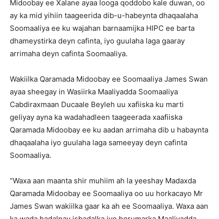
Midoobay ee Xalane ayaa looga qoddobo kale duwan, oo
ay ka mid yihiin taageerida dib-u-habeynta dhaqaalaha
Soomaaliya ee ku wajahan barnaamijka HIPC ee barta
dhameystirka deyn cafinta, iyo guulaha laga gaaray
arrimaha deyn cafinta Soomaaliya.
Wakiilka Qaramada Midoobay ee Soomaaliya James Swan
ayaa sheegay in Wasiirka Maaliyadda Soomaaliya
Cabdiraxmaan Ducaale Beyleh uu xafiiska ku marti
geliyay ayna ka wadahadleen taageerada xaafiiska
Qaramada Midoobay ee ku aadan arrimaha dib u habaynta
dhaqaalaha iyo guulaha laga sameeyay deyn cafinta
Soomaaliya.
“Waxa aan maanta shir muhiim ah la yeeshay Madaxda
Qaramada Midoobay ee Soomaaliya oo uu horkacayo Mr
James Swan wakiilka gaar ka ah ee Soomaaliya. Waxa aan
ka wada hadalnay isbadalka iyo horumarka Maaliyadda