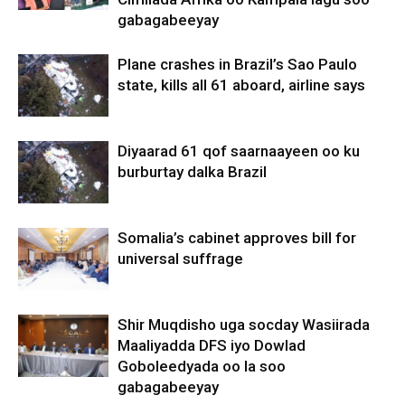
gabagabeeyay
Plane crashes in Brazil’s Sao Paulo
state, kills all 61 aboard, airline says
Diyaarad 61 qof saarnaayeen oo ku
burburtay dalka Brazil
Somalia’s cabinet approves bill for
universal suffrage
Shir Muqdisho uga socday Wasiirada
Maaliyadda DFS iyo Dowlad
Goboleedyada oo la soo
gabagabeeyay