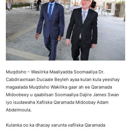
Muqdisho – Wasiirka Maaliyadda Soomaaliya Dr.
Cabdiraxmaan Ducaale Beyleh ayaa kulan kula yeeshay
magaalada Muqdisho Wakiilka gaar ah ee Qaramada
Midoobeey u qaabilsan Soomaaliya Dajire James Swan
iyo isudawaha Xafiiska Qaramada Midoobay Adam
Abdelmoula.
Kulanka oo ka dhacay xarunta xafiiska Qaramada