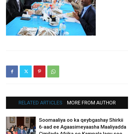
RELATED ARTICLES
MORE FROM AUTHOR
Soomaaliya oo ka qeybgashay Shirkii
6-aad ee Agaasimeyaasha Maaliyadda
Cimilada Afrika oo Kampala lagu soo