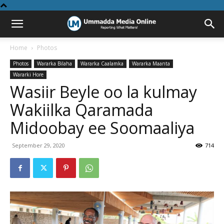
Home
Photos
Photos
Wararka Bilaha
Wararka Caalamka
Wararka Maanta
Wararki Hore
Wasiir Beyle oo la kulmay
Wakiilka Qaramada
Midoobay ee Soomaaliya
September 29, 2020
714