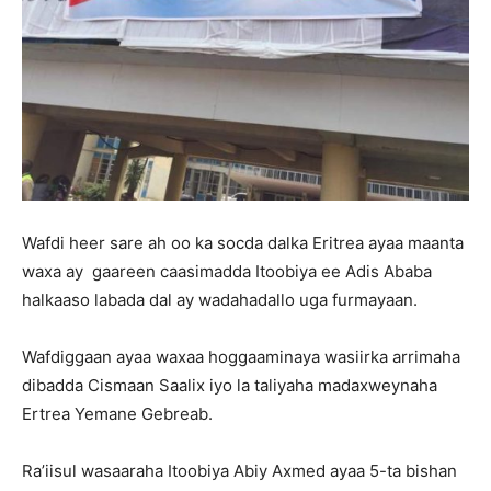
Wafdi heer sare ah oo ka socda dalka Eritrea ayaa maanta
waxa ay gaareen caasimadda Itoobiya ee Adis Ababa
halkaaso labada dal ay wadahadallo uga furmayaan.
Wafdiggaan ayaa waxaa hoggaaminaya wasiirka arrimaha
dibadda Cismaan Saalix iyo la taliyaha madaxweynaha
Ertrea Yemane Gebreab.
Ra’iisul wasaaraha Itoobiya Abiy Axmed ayaa 5-ta bishan