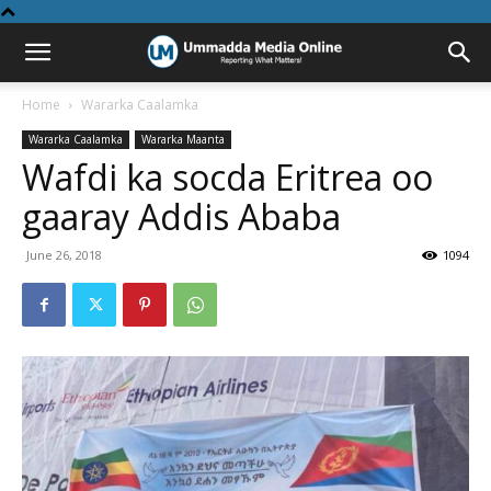
Home
Wararka Caalamka
Wararka Caalamka
Wararka Maanta
Wafdi ka socda Eritrea oo
gaaray Addis Ababa
June 26, 2018
1094