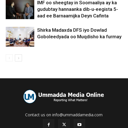
IMF oo sheegtay in Soomaaliya ay ka
gudubtay hannaanka dib-u-eegista 5-
aad ee Barnaamijka Deyn Cafinta
Shirka Madaxda DFS iyo Dowlad
Goboleedyada oo Muqdisho ka furmay
Contact us on info@ummaddamedia.com