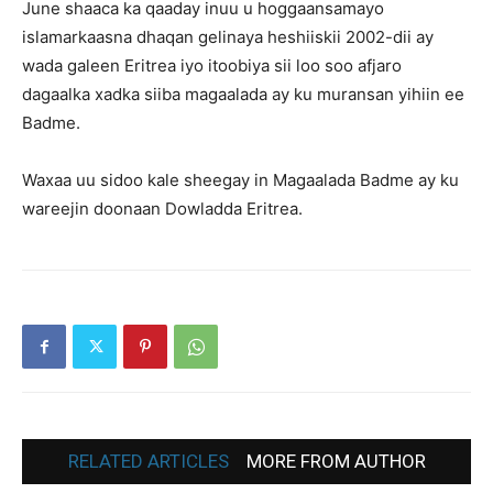
June shaaca ka qaaday inuu u hoggaansamayo
islamarkaasna dhaqan gelinaya heshiiskii 2002-dii ay
wada galeen Eritrea iyo itoobiya sii loo soo afjaro
dagaalka xadka siiba magaalada ay ku muransan yihiin ee
Badme.
Waxaa uu sidoo kale sheegay in Magaalada Badme ay ku
wareejin doonaan Dowladda Eritrea.
RELATED ARTICLES
MORE FROM AUTHOR