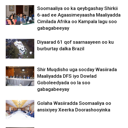
Soomaaliya oo ka qeybgashay Shirkii
6-aad ee Agaasimeyaasha Maaliyadda
Cimilada Afrika oo Kampala lagu soo
gabagabeeyay
Diyaarad 61 qof saarnaayeen oo ku
burburtay dalka Brazil
Shir Muqdisho uga socday Wasiirada
Maaliyadda DFS iyo Dowlad
Goboleedyada oo la soo
gabagabeeyay
Golaha Wasiiradda Soomaaliya oo
ansixiyey Xeerka Doorashooyinka