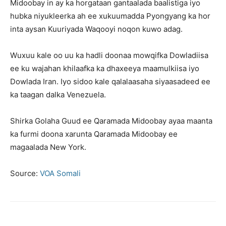
Midoobay in ay ka horgataan gantaalada baalistiga iyo
hubka niyukleerka ah ee xukuumadda Pyongyang ka hor
inta aysan Kuuriyada Waqooyi noqon kuwo adag.
Wuxuu kale oo uu ka hadli doonaa mowqifka Dowladiisa
ee ku wajahan khilaafka ka dhaxeeya maamulkiisa iyo
Dowlada Iran. Iyo sidoo kale qalalaasaha siyaasadeed ee
ka taagan dalka Venezuela.
Shirka Golaha Guud ee Qaramada Midoobay ayaa maanta
ka furmi doona xarunta Qaramada Midoobay ee
magaalada New York.
Source:
VOA Somali