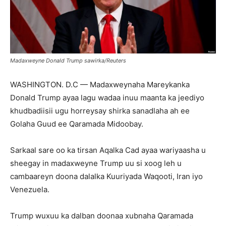
Madaxweyne Donald Trump sawirka/Reuters
WASHINGTON. D.C —
Madaxweynaha Mareykanka
Donald Trump ayaa lagu wadaa inuu maanta ka jeediyo
khudbadiisii ugu horreysay shirka sanadlaha ah ee
Golaha Guud ee Qaramada Midoobay.
Sarkaal sare oo ka tirsan Aqalka Cad ayaa wariyaasha u
sheegay in madaxweyne Trump uu si xoog leh u
cambaareyn doona dalalka Kuuriyada Waqooti, Iran iyo
Venezuela.
Trump wuxuu ka dalban doonaa xubnaha Qaramada