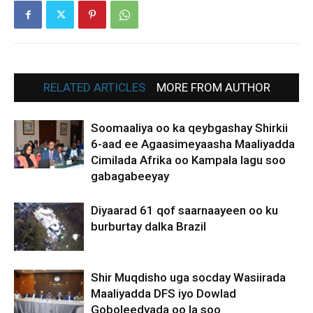
RELATED ARTICLES
MORE FROM AUTHOR
Soomaaliya oo ka qeybgashay Shirkii
6-aad ee Agaasimeyaasha Maaliyadda
Cimilada Afrika oo Kampala lagu soo
gabagabeeyay
Diyaarad 61 qof saarnaayeen oo ku
burburtay dalka Brazil
Shir Muqdisho uga socday Wasiirada
Maaliyadda DFS iyo Dowlad
Goboleedyada oo la soo