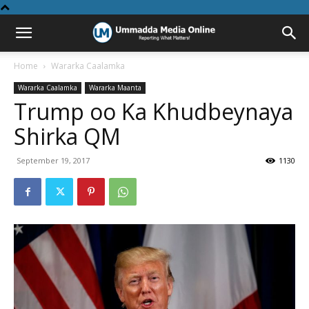
Home
Wararka Caalamka
Wararka Caalamka
Wararka Maanta
Trump oo Ka Khudbeynaya
Shirka QM
September 19, 2017
1130