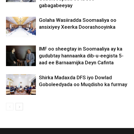
gabagabeeyay
Golaha Wasiiradda Soomaaliya oo
ansixiyey Xeerka Doorashooyinka
IMF oo sheegtay in Soomaaliya ay ka
gudubtay hannaanka dib-u-eegista 5-
aad ee Barnaamijka Deyn Cafinta
Shirka Madaxda DFS iyo Dowlad
Goboleedyada oo Muqdisho ka furmay