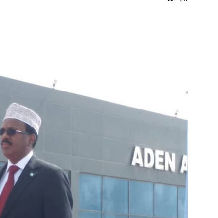
Online
–
Reporting
What