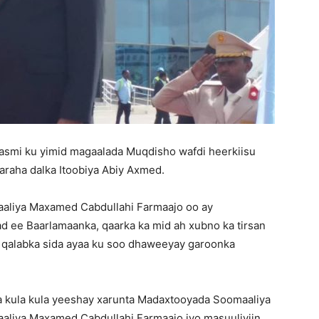
Matters,
Breaking
smi ku yimid magaalada Muqdisho wafdi heerkiisu
araha dalka Itoobiya Abiy Axmed.
liya Maxamed Cabdullahi Farmaajo oo ay
 ee Baarlamaanka, qaarka ka mid ah xubno ka tirsan
News,
a qalabka sida ayaa ku soo dhaweeyay garoonka
aa kula kula yeeshay xarunta Madaxtooyada Soomaaliya
liya Maxamed Cabdullahi Farmaajo iyo masuuliyiin