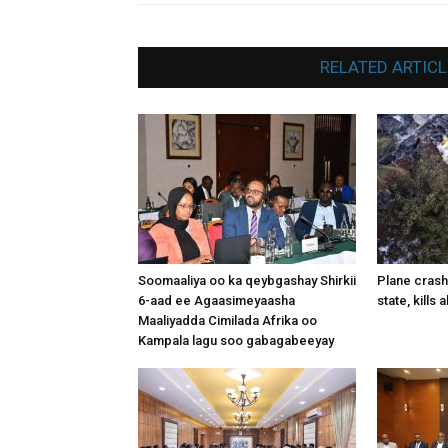
RELATED ARTICL
Soomaaliya oo ka qeybgashay Shirkii
Plane crash
6-aad ee Agaasimeyaasha
state, kills 
Maaliyadda Cimilada Afrika oo
Kampala lagu soo gabagabeeyay