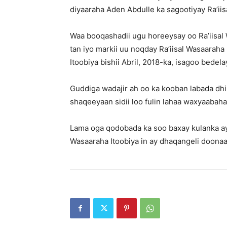
diyaaraha Aden Abdulle ka sagootiyay Ra’ii
Waa booqashadii ugu horeeysay oo Ra’iisal
tan iyo markii uu noqday Ra’iisal Wasaarah
Itoobiya bishii Abril, 2018-ka, isagoo bedel
Guddiga wadajir ah oo ka kooban labada dhin
shaqeeyaan sidii loo fulin lahaa waxyaabaha 
Lama oga qodobada ka soo baxay kulanka a
Wasaaraha Itoobiya in ay dhaqangeli doonaa o