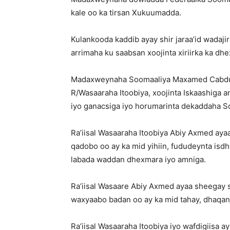
kale oo ka tirsan Xukuumadda.
Kulankooda kaddib ayay shir jaraa’id wadaj
arrimaha ku saabsan xoojinta xiriirka ka dh
Madaxweynaha Soomaaliya Maxamed Cabdull
R/Wasaaraha Itoobiya, xoojinta Iskaashiga 
iyo ganacsiga iyo horumarinta dekaddaha S
Ra’iisal Wasaaraha Itoobiya Abiy Axmed aya
qadobo oo ay ka mid yihiin, fududeynta isd
labada waddan dhexmara iyo amniga.
Ra’iisal Wasaare Abiy Axmed ayaa sheegay s
waxyaabo badan oo ay ka mid tahay, dhaqank
Ra’iisal Wasaaraha Itoobiya iyo wafdigiisa 