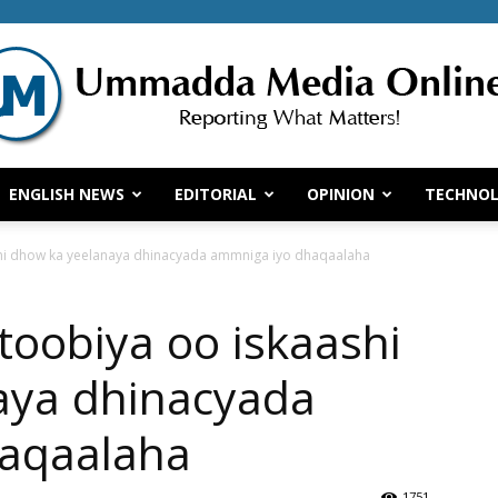
ENGLISH NEWS
EDITORIAL
OPINION
TECHNO
Ummadda
shi dhow ka yeelanaya dhinacyada ammniga iyo dhaqaalaha
toobiya oo iskaashi
Media
aya dhinacyada
aqaalaha
1751