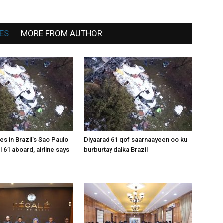
News
ES
MORE FROM AUTHOR
es in Brazil’s Sao Paulo
Diyaarad 61 qof saarnaayeen oo ku
all 61 aboard, airline says
burburtay dalka Brazil