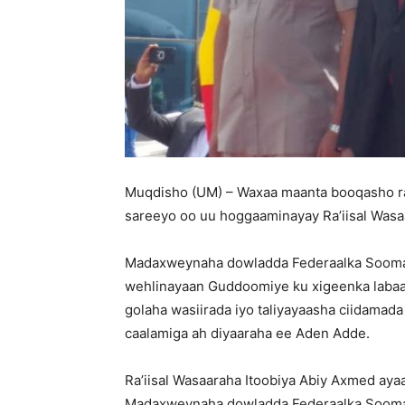
Muqdisho (UM) – Waxaa maanta booqasho ra
sareeyo oo uu hoggaaminayay Ra’iisal Wasa
Madaxweynaha dowladda Federaalka Soomaa
wehlinayaan Guddoomiye ku xigeenka labaad
golaha wasiirada iyo taliyayaasha ciidamad
caalamiga ah diyaaraha ee Aden Adde.
Ra’iisal Wasaaraha Itoobiya Abiy Axmed ay
Madaxweynaha dowladda Federaalka Soomaa