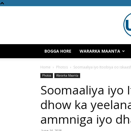
BOGGA HORE
WARARKA MAANTA
Home
Photos
Soomaaliya iyo Itoobiya oo iskaa
Photos
Wararka Maanta
Soomaaliya iyo I
dhow ka yeelan
ammniga iyo dh
June 16, 2018