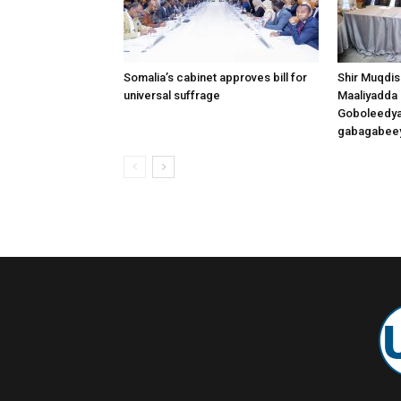
Somalia’s cabinet approves bill for
Shir Muqdis
universal suffrage
Maaliyadda
Goboleedya
gabagabee