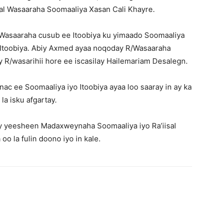
sal Wasaaraha Soomaaliya Xasan Cali Khayre.
 Wasaaraha cusub ee Itoobiya ku yimaado Soomaaliya
Somalia
a Itoobiya. Abiy Axmed ayaa noqoday R/Wasaaraha
ay R/wasarihii hore ee iscasilay Hailemariam Desalegn.
ac ee Soomaaliya iyo Itoobiya ayaa loo saaray in ay ka
la isku afgartay.
News,
y yeesheen Madaxweynaha Soomaaliya iyo Ra’iisal
o la fulin doono iyo in kale.
Mogadishu