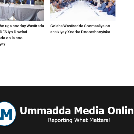
ho uga socday Wasiirada
Golaha Wasiiradda Soomaaliya oo
 DFS iyo Dowlad
ansixiyey Xeerka Doorashooyinka
da oo la soo
yay