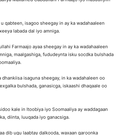
War
ir u qabteen, isagoo sheegay in ay ka wadahaaleen
exeeya labada dal iyo amniga.
Deg
ahi Farmaajo ayaa sheegay in ay ka wadahaaleen
amniga, maalgashiga, fududeynta isku socdka bulshada
oomaaliya.
a dhankiisa isaguna sheegay, in ka wadahaleen oo
Deg
hexgalka bulshada, ganasicga, iskaashi dhaqaale oo
idoo kale in Itoobiya iyo Soomaaliya ay waddagaan
a, diinta, luuqada iyo ganacsiga.
ah,
ayaa dib ugu laabtay dalkooda, waxaan garoonka