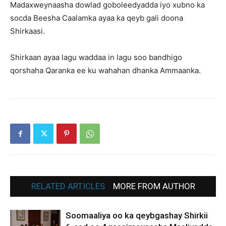
Madaxweynaasha dowlad goboleedyadda iyo xubno ka
socda Beesha Caalamka ayaa ka qeyb gali doona
Shirkaasi.
Shirkaan ayaa lagu waddaa in lagu soo bandhigo
qorshaha Qaranka ee ku wahahan dhanka Ammaanka.
RELATED ARTICLES
MORE FROM AUTHOR
Soomaaliya oo ka qeybgashay Shirkii