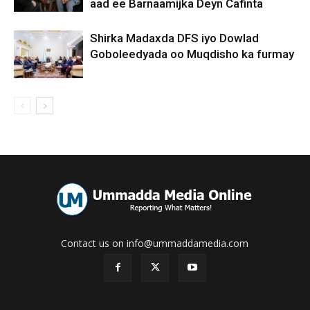
aad ee Barnaamijka Deyn Cafinta
Shirka Madaxda DFS iyo Dowlad
Goboleedyada oo Muqdisho ka furmay
Contact us on info@ummaddamedia.com