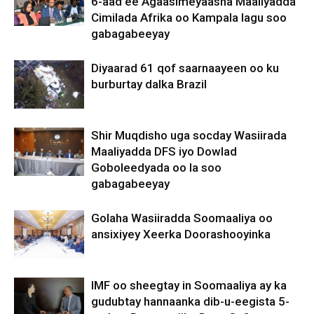
6-aad ee Agaasimeyaasha Maaliyadda
Cimilada Afrika oo Kampala lagu soo
gabagabeeyay
Diyaarad 61 qof saarnaayeen oo ku
burburtay dalka Brazil
Shir Muqdisho uga socday Wasiirada
Maaliyadda DFS iyo Dowlad
Goboleedyada oo la soo
gabagabeeyay
Golaha Wasiiradda Soomaaliya oo
ansixiyey Xeerka Doorashooyinka
IMF oo sheegtay in Soomaaliya ay ka
gudubtay hannaanka dib-u-eegista 5-