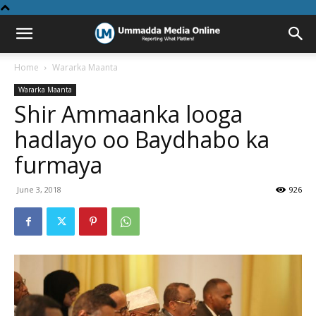
Home
Wararka Maanta
Wararka Maanta
Shir Ammaanka looga
hadlayo oo Baydhabo ka
furmaya
June 3, 2018
926