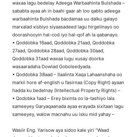
waxaa lagu bedelay Adeega Warbaahinta Bulshada –
sababta ayaa ah in baahi gaar ah loo qabto adeega
warbaahinta Bulshada bacdamaa uu dalku galayo
marxalad xisbiyo siyaasadeed lagu hirgelinayo oo
doorashooyin hal-cod iyo hal-qof ah la qabanayo.
• Qoddobka 16aad, Qoddobka 21aad, Qoddobka
27aad, Qoddobka 28aad, Qoddobka 30aad,
Qoddobka 31aad waxaa lugu xusay doorka
wasaaradaha Dowlad Goboleedyada.
• Qoddobka 38aad – Ilaalinta Xaqa Lahaanshaha oo
markii hore af-english u fasirnaa (Copy Right) ayaan
hadda ku bedelnay (Intellectual Property Rights) –
• Qodobka 1aad – Erey bixinta oo la-tashiyo lala
sameeyey Garyaqaanada ayaa erayada sixitaan lagu
sameeyey, walow macnahu uu isku mid yahay –
Wasiir Eng. Yarisow aya sidoo kale yiri “Waad