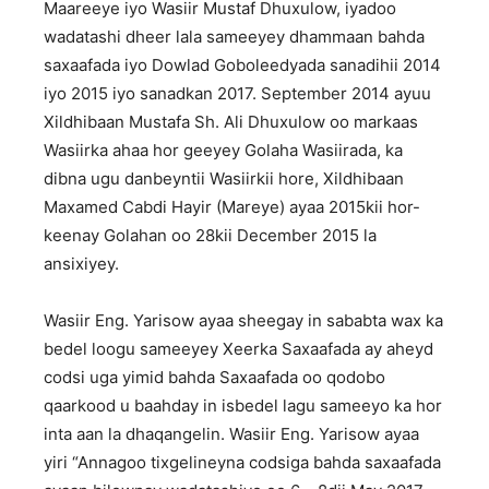
Maareeye iyo Wasiir Mustaf Dhuxulow, iyadoo
wadatashi dheer lala sameeyey dhammaan bahda
saxaafada iyo Dowlad Goboleedyada sanadihii 2014
iyo 2015 iyo sanadkan 2017. September 2014 ayuu
Xildhibaan Mustafa Sh. Ali Dhuxulow oo markaas
Wasiirka ahaa hor geeyey Golaha Wasiirada, ka
dibna ugu danbeyntii Wasiirkii hore, Xildhibaan
Maxamed Cabdi Hayir (Mareye) ayaa 2015kii hor-
keenay Golahan oo 28kii December 2015 la
ansixiyey.
Wasiir Eng. Yarisow ayaa sheegay in sababta wax ka
bedel loogu sameeyey Xeerka Saxaafada ay aheyd
codsi uga yimid bahda Saxaafada oo qodobo
qaarkood u baahday in isbedel lagu sameeyo ka hor
inta aan la dhaqangelin. Wasiir Eng. Yarisow ayaa
yiri “Annagoo tixgelineyna codsiga bahda saxaafada