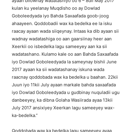
ayaan bilownay wadatashiyo oo 6 – 8dii May 2017
kulan ku yeelanay Muqdisho oo ay Dowlad
Goboleedyada iyo Bahda Saxaafada goob-joog
ahaayeen. Qoddobadii wax ka bedelka ee la isku
raacay ayaan wada siiqeynay. Intaas ka dib ayaan sii
wadnay wadatashiga oo aan gaarsiinay heer aan
Xeerkii oo isbedelka lagu sameeyey aan ka sii
wadatashano. Kulamo kale oo aan Bahda Saxaafada
iyo Dowlad Goboleedyada la sameynay bishii June
2017 ayaan ka sii wadatashanay iskuna wada
raacnay qoddobada wax ka bedelka u baahan. 22kii
Juun iyo 11kii July ayaan markale bahda saxaafada
iyo Dowlad Goboleedyada u gudbinay nuquladii ugu
danbeeyey, ka dibna Golaha Wasiirada ayaa 13kii
July 2017 ansixiyey Xeerkan lagu sameeyey wax-
ka-bedelka.”
Qoddobada wax ka bedelka lagu sameeyey ayaa