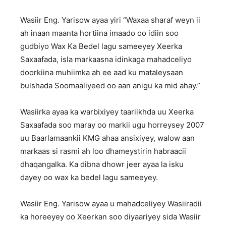
Wasiir Eng. Yarisow ayaa yiri “Waxaa sharaf weyn ii
ah inaan maanta hortiina imaado oo idiin soo
gudbiyo Wax Ka Bedel lagu sameeyey Xeerka
Saxaafada, isla markaasna idinkaga mahadceliyo
doorkiina muhiimka ah ee aad ku mataleysaan
bulshada Soomaaliyeed oo aan anigu ka mid ahay.”
Wasiirka ayaa ka warbixiyey taariikhda uu Xeerka
Saxaafada soo maray oo markii ugu horreysey 2007
uu Baarlamaankii KMG ahaa ansixiyey, walow aan
markaas si rasmi ah loo dhameystirin habraacii
dhaqangalka. Ka dibna dhowr jeer ayaa la isku
dayey oo wax ka bedel lagu sameeyey.
Wasiir Eng. Yarisow ayaa u mahadceliyey Wasiiradii
ka horeeyey oo Xeerkan soo diyaariyey sida Wasiir