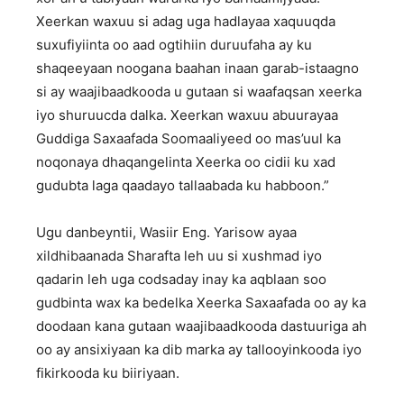
Xeerkan waxuu si adag uga hadlayaa xaquuqda
suxufiyiinta oo aad ogtihiin duruufaha ay ku
shaqeeyaan noogana baahan inaan garab-istaagno
si ay waajibaadkooda u gutaan si waafaqsan xeerka
iyo shuruucda dalka. Xeerkan waxuu abuurayaa
Guddiga Saxaafada Soomaaliyeed oo mas’uul ka
noqonaya dhaqangelinta Xeerka oo cidii ku xad
gudubta laga qaadayo tallaabada ku habboon.”
Ugu danbeyntii, Wasiir Eng. Yarisow ayaa
xildhibaanada Sharafta leh uu si xushmad iyo
qadarin leh uga codsaday inay ka aqblaan soo
gudbinta wax ka bedelka Xeerka Saxaafada oo ay ka
doodaan kana gutaan waajibaadkooda dastuuriga ah
oo ay ansixiyaan ka dib marka ay tallooyinkooda iyo
fikirkooda ku biiriyaan.