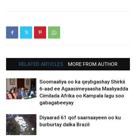
RELATED ARTICLES
MORE FROM AUTHOR
Soomaaliya oo ka qeybgashay Shirkii
6-aad ee Agaasimeyaasha Maaliyadda
Cimilada Afrika oo Kampala lagu soo
gabagabeeyay
Diyaarad 61 qof saarnaayeen oo ku
burburtay dalka Brazil