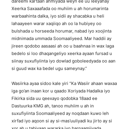
dareemi kartaan ahmiyada weyn ee uu leeyahay
Xeerka Saxaaafada oo muhiim u ah horumarinta
warbaahinta dalka, iyo sidii ay shacabka u heli
lahaayeen warar xaqiiqo ah oo la hubiyey oo
bulshada u horseeda horumar, nabad iyo xoojinta
midnimada ummada Soomaaliyeed. Mar haddii ay
jireen qodobo aasaasi ah oo u baahnaa in wax laga
bedelo si loo dhaqangeliyo xeerka ayaan fursad u
siinay suxufiyiinta iyo dowlad goboleedyada oo aan
si guud wax ka bedel ugu sameynay.”
Wasiirka ayaa sidoo kale yiri “Ka Wasiir ahaan waxaa
iga go’an inaan kor u qaado Xoriyada Hadalka iyo
Fikirka sida uu qeexayo qodobka 18aad ee
Dastuurka KMG ah, tanoo muhiim u ah in
suxufiyiinta Soomaaliyeed ay noqdaan kuwo leh
xirfad iyo aqoon si ay si-mas’uuliyadi ku jirto ay si
xor ah u tabiyaan wararka iyo barnaamijyada.