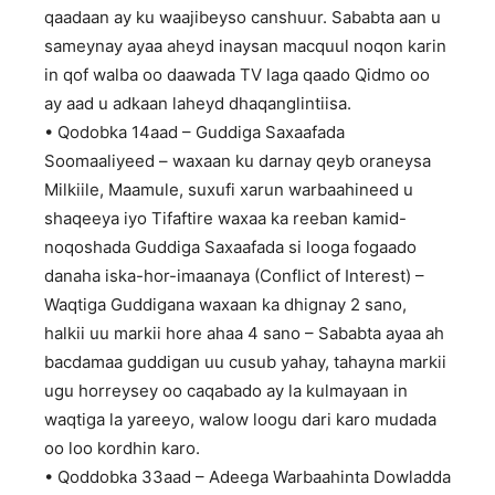
qaadaan ay ku waajibeyso canshuur. Sababta aan u
sameynay ayaa aheyd inaysan macquul noqon karin
in qof walba oo daawada TV laga qaado Qidmo oo
ay aad u adkaan laheyd dhaqanglintiisa.
• Qodobka 14aad – Guddiga Saxaafada
Soomaaliyeed – waxaan ku darnay qeyb oraneysa
Milkiile, Maamule, suxufi xarun warbaahineed u
shaqeeya iyo Tifaftire waxaa ka reeban kamid-
noqoshada Guddiga Saxaafada si looga fogaado
danaha iska-hor-imaanaya (Conflict of Interest) –
Waqtiga Guddigana waxaan ka dhignay 2 sano,
halkii uu markii hore ahaa 4 sano – Sababta ayaa ah
bacdamaa guddigan uu cusub yahay, tahayna markii
ugu horreysey oo caqabado ay la kulmayaan in
waqtiga la yareeyo, walow loogu dari karo mudada
oo loo kordhin karo.
• Qoddobka 33aad – Adeega Warbaahinta Dowladda