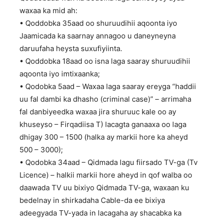
waxaa ka mid ah:
• Qoddobka 35aad oo shuruudihii aqoonta iyo
Jaamicada ka saarnay annagoo u daneyneyna
daruufaha heysta suxufiyiinta.
• Qoddobka 18aad oo isna laga saaray shuruudihii
aqoonta iyo imtixaanka;
• Qodobka 5aad – Waxaa laga saaray ereyga “haddii
uu fal dambi ka dhasho (criminal case)” – arrimaha
fal danbiyeedka waxaa jira shuruuc kale oo ay
khuseyso – Firqadiisa T) lacagta ganaaxa oo laga
dhigay 300 – 1500 (halka ay markii hore ka aheyd
500 – 3000);
• Qodobka 34aad – Qidmada lagu fiirsado TV-ga (Tv
Licence) – halkii markii hore aheyd in qof walba oo
daawada TV uu bixiyo Qidmada TV-ga, waxaan ku
bedelnay in shirkadaha Cable-da ee bixiya
adeegyada TV-yada in lacagaha ay shacabka ka