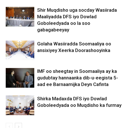
Shir Muqdisho uga socday Wasiirada
Maaliyadda DFS iyo Dowlad
Goboleedyada oo la soo
gabagabeeyay
Golaha Wasiiradda Soomaaliya oo
ansixiyey Xeerka Doorashooyinka
IMF oo sheegtay in Soomaaliya ay ka
gudubtay hannaanka dib-u-eegista 5-
aad ee Barnaamijka Deyn Cafinta
Shirka Madaxda DFS iyo Dowlad
Goboleedyada oo Muqdisho ka furmay