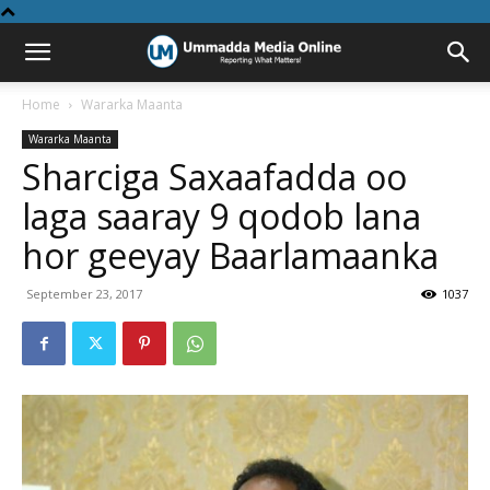
Home
Wararka Maanta
Wararka Maanta
Sharciga Saxaafadda oo
laga saaray 9 qodob lana
hor geeyay Baarlamaanka
September 23, 2017
1037