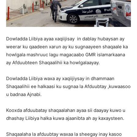
Dowladda Liibiya ayaa xaqiijisay in dablay hubaysan ay
weerar ku qaadeen xarun ay ku sugnaayeen shaqaale ka
howlgala mashruuc lagu magacaabo GMR islamarkaana
ay Afduubteen Shaqaalihii ka howlgalaayay.
Dowladda Liibiya waxa ay xaqiijiysay in dhammaan
Shaqaalihii ee halkaasi ku sugnaa la Afduubtay ,kuwaasoo
u badnaa Ajnabi.
Kooxda afduubatay shaqaalahan ayaa sii daayay kuwo u
dhashay Liibiya halka kuwa ajaanibta ah ay kaxaysteen.
Shaqaalaha la afduubtay waxaa la sheegay inay kasoo