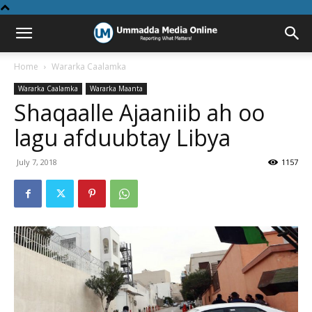
Home
Wararka Caalamka
Wararka Caalamka
Wararka Maanta
Shaqaalle Ajaaniib ah oo
lagu afduubtay Libya
July 7, 2018
1157