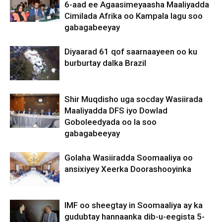
6-aad ee Agaasimeyaasha Maaliyadda
Cimilada Afrika oo Kampala lagu soo
gabagabeeyay
Diyaarad 61 qof saarnaayeen oo ku
burburtay dalka Brazil
Shir Muqdisho uga socday Wasiirada
Maaliyadda DFS iyo Dowlad
Goboleedyada oo la soo
gabagabeeyay
Golaha Wasiiradda Soomaaliya oo
ansixiyey Xeerka Doorashooyinka
IMF oo sheegtay in Soomaaliya ay ka
gudubtay hannaanka dib-u-eegista 5-