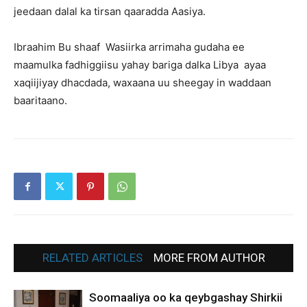
jeedaan dalal ka tirsan qaaradda Aasiya.
Ibraahim Bu shaaf Wasiirka arrimaha gudaha ee
maamulka fadhiggiisu yahay bariga dalka Libya ayaa
xaqiijiyay dhacdada, waxaana uu sheegay in waddaan
baaritaano.
RELATED ARTICLES
MORE FROM AUTHOR
Soomaaliya oo ka qeybgashay Shirkii