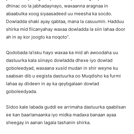
dhinac oo la jabhadaynayo, waxaanna aragnaa in
abaabulka xoog siyaasadeed uu meesha ka socdo.
Dowladda shaki ayay qabtaa, mana la casuumin. Hadduu
shirka mid fiicanyahay waxaa dowladda la siin lahaa door
ah in ay kor joogto ka noqoto”.
Qodobada la’isku hayo waxaa ka mid ah awoodaha uu
dastuurka kala siinayo dowladda dhexe iyo dowlad
goboleedyad, waxaana xusid mudan in shir weyne ku
saabsan dib u eegista dastuurka oo Muqdisho ka furmi
lahaa ay diideen in ay ka qeybgalaan dowlad
goboleedyada.
Sidoo kale labada guddi ee arrimaha dastuurka qaabilsan
ee kan baarlamaanka iyo midka madaxa banaan ayaa
sheegay in aanan lagala tashanin shirka.