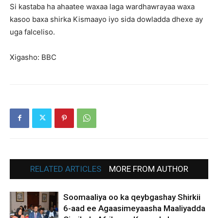
Si kastaba ha ahaatee waxaa laga wardhawrayaa waxa
kasoo baxa shirka Kismaayo iyo sida dowladda dhexe ay
uga falceliso.
Xigasho: BBC
RELATED ARTICLES
MORE FROM AUTHOR
Soomaaliya oo ka qeybgashay Shirkii
6-aad ee Agaasimeyaasha Maaliyadda