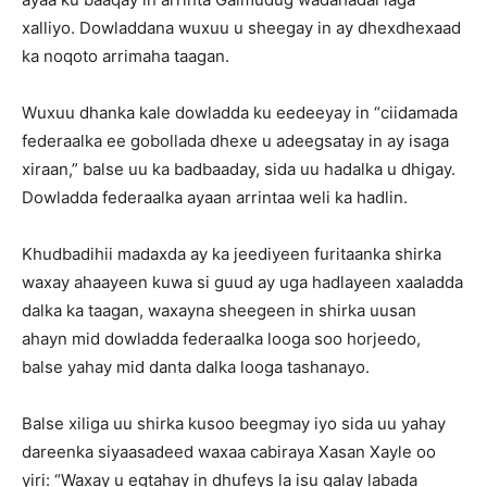
xalliyo. Dowladdana wuxuu u sheegay in ay dhexdhexaad
ka noqoto arrimaha taagan.
Wuxuu dhanka kale dowladda ku eedeeyay in “ciidamada
federaalka ee gobollada dhexe u adeegsatay in ay isaga
xiraan,” balse uu ka badbaaday, sida uu hadalka u dhigay.
Dowladda federaalka ayaan arrintaa weli ka hadlin.
Khudbadihii madaxda ay ka jeediyeen furitaanka shirka
waxay ahaayeen kuwa si guud ay uga hadlayeen xaaladda
dalka ka taagan, waxayna sheegeen in shirka uusan
ahayn mid dowladda federaalka looga soo horjeedo,
balse yahay mid danta dalka looga tashanayo.
Balse xiliga uu shirka kusoo beegmay iyo sida uu yahay
dareenka siyaasadeed waxaa cabiraya Xasan Xayle oo
yiri: “Waxay u egtahay in dhufeys la isu galay labada