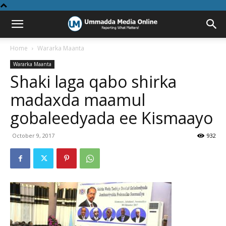
Home
Wararka Maanta
Wararka Maanta
Shaki laga qabo shirka
madaxda maamul
gobaleedyada ee Kismaayo
October 9, 2017
932