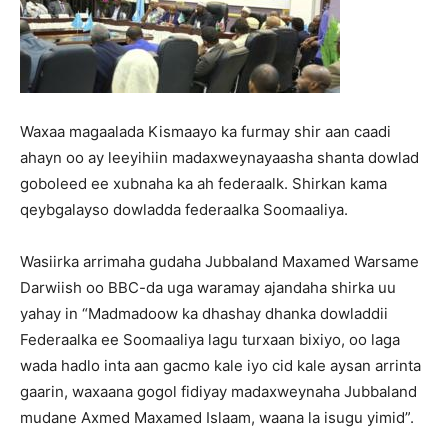
Waxaa magaalada Kismaayo ka furmay shir aan caadi
ahayn oo ay leeyihiin madaxweynayaasha shanta dowlad
goboleed ee xubnaha ka ah federaalk. Shirkan kama
qeybgalayso dowladda federaalka Soomaaliya.
Wasiirka arrimaha gudaha Jubbaland Maxamed Warsame
Darwiish oo BBC-da uga waramay ajandaha shirka uu
yahay in “Madmadoow ka dhashay dhanka dowladdii
Federaalka ee Soomaaliya lagu turxaan bixiyo, oo laga
wada hadlo inta aan gacmo kale iyo cid kale aysan arrinta
gaarin, waxaana gogol fidiyay madaxweynaha Jubbaland
mudane Axmed Maxamed Islaam, waana la isugu yimid”.