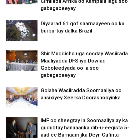
Cimilada Afrika oo Kampala lagu soo
gabagabeeyay
Diyaarad 61 qof saarnaayeen oo ku
burburtay dalka Brazil
Shir Muqdisho uga socday Wasiirada
Maaliyadda DFS iyo Dowlad
Goboleedyada oo la soo
gabagabeeyay
Golaha Wasiiradda Soomaaliya oo
ansixiyey Xeerka Doorashooyinka
IMF oo sheegtay in Soomaaliya ay ka
gudubtay hannaanka dib-u-eegista 5-
aad ee Barnaamijka Deyn Cafinta