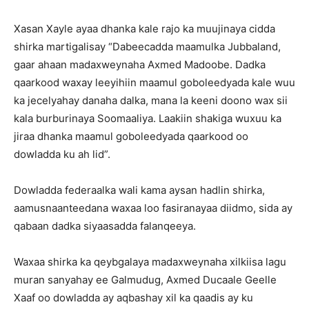
Xasan Xayle ayaa dhanka kale rajo ka muujinaya cidda
shirka martigalisay “Dabeecadda maamulka Jubbaland,
gaar ahaan madaxweynaha Axmed Madoobe. Dadka
qaarkood waxay leeyihiin maamul goboleedyada kale wuu
ka jecelyahay danaha dalka, mana la keeni doono wax sii
kala burburinaya Soomaaliya. Laakiin shakiga wuxuu ka
jiraa dhanka maamul goboleedyada qaarkood oo
dowladda ku ah lid”.
Dowladda federaalka wali kama aysan hadlin shirka,
aamusnaanteedana waxaa loo fasiranayaa diidmo, sida ay
qabaan dadka siyaasadda falanqeeya.
Waxaa shirka ka qeybgalaya madaxweynaha xilkiisa lagu
muran sanyahay ee Galmudug, Axmed Ducaale Geelle
Xaaf oo dowladda ay aqbashay xil ka qaadis ay ku