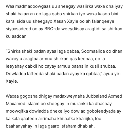
Waa madmadoowgaas uu sheegay wasiirka waxa dhaliyay
shaki balaaran oo laga qabo shirkan iyo waxa kasoo bixi
kara, sida uu sheegayo Xasan Xayle oo ah falanqeeye
siyaasadeed oo ay BBC-da weeydiisay aragtidiisa shirkan
ku aaddan.
“Shirka shaki badan ayaa laga qabaa, Soomaalida oo dhan
waxay u aragtaa armuu shirkan qas keenaa, oo la
leeyahay dabkii holcayay armuu baansiin kusii shubaa.
Dowladda lafteeda shaki badan ayay ka qabtaa,” ayuu yiri
Xayle.
Waxaa gogosha dhigay madaxweynaha Jubbaland Axmed
Maxamed Islaam oo sheegay in murankii ka dhashay
moowqifka dowladda dhexe iyo dowlad goboleedyada ay
ka kala qaateen arrimaha khilaafka khaliijka, loo
baahanyahay in laga gaaro isfaham dhab ah.