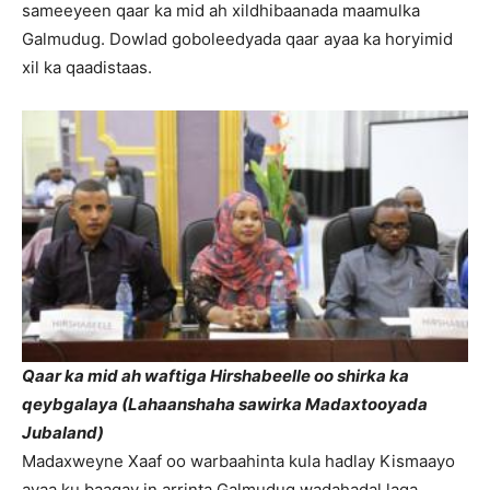
sameeyeen qaar ka mid ah xildhibaanada maamulka
Galmudug. Dowlad goboleedyada qaar ayaa ka horyimid
xil ka qaadistaas.
Qaar ka mid ah waftiga Hirshabeelle oo shirka ka
qeybgalaya (
Lahaanshaha sawirka Madaxtooyada
Jubaland)
Madaxweyne Xaaf oo warbaahinta kula hadlay Kismaayo
ayaa ku baaqay in arrinta Galmudug wadahadal laga