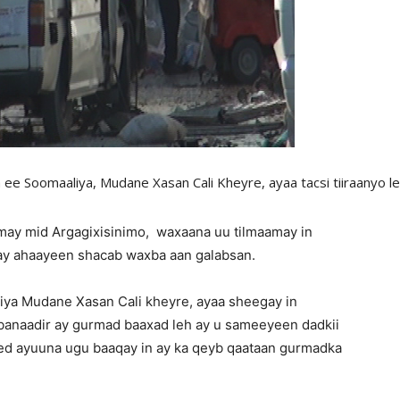
Matters,
 ee Soomaaliya, Mudane Xasan Cali Kheyre, ayaa tacsi tiiraanyo 
Breaking
amay mid Argagixisinimo, waxaana uu tilmaamay in
 ay ahaayeen shacab waxba aan galabsan.
a Mudane Xasan Cali kheyre, ayaa sheegay in
News,
anaadir ay gurmad baaxad leh ay u sameeyeen dadkii
ed ayuuna ugu baaqay in ay ka qeyb qaataan gurmadka