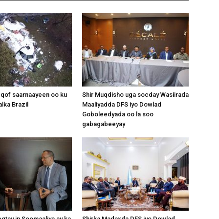
Somalia
 qof saarnaayeen oo ku
Shir Muqdisho uga socday Wasiirada
lka Brazil
Maaliyadda DFS iyo Dowlad
News,
Goboleedyada oo la soo
gabagabeeyay
Mogadishu
gtay in Soomaaliya ay ka
Shirka Madaxda DFS iyo Dowlad