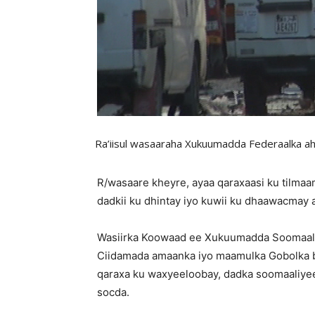
Ra’iisul wasaaraha Xukuumadda Federaalka ah
R/wasaare kheyre, ayaa qaraxaasi ku tilma
dadkii ku dhintay iyo kuwii ku dhaawacmay
Wasiirka Koowaad ee Xukuumadda Soomaaliy
Ciidamada amaanka iyo maamulka Gobolka b
qaraxa ku waxyeeloobay, dadka soomaaliye
socda.