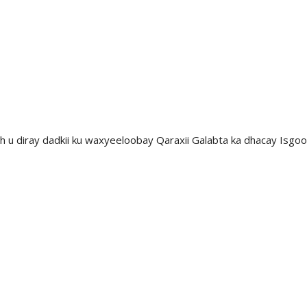
leh u diray dadkii ku waxyeeloobay Qaraxii Galabta ka dhacay Is