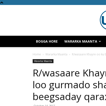
BOGGA HORE
WARARKA MAANTA
Home
Wararka Maanta
R/wasaare Khayre oo ku b
Wararka Maanta
R/wasaare Khayr
loo gurmado sha
beegsaday qara
October 14, 2017