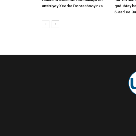
ansixiyey Xeerka Doorashooyinka
gudubtay ha
5-aad ee Ba