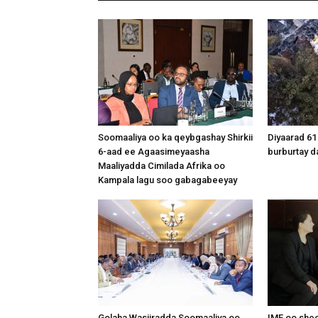
Soomaaliya oo ka qeybgashay Shirkii
Diyaarad 61
6-aad ee Agaasimeyaasha
burburtay da
Maaliyadda Cimilada Afrika oo
Kampala lagu soo gabagabeeyay
Golaha Wasiiradda Soomaaliya oo
IMF oo shee