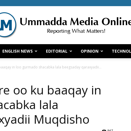
ENGLISH NEWS
EDITORIAL
OPINION
TECHNO
Ummadda
aaqay in loo gurmado shacabka lala beegsaday qaraxyadii...
e oo ku baaqay in
Media
cabka lala
xyadii Muqdisho
967