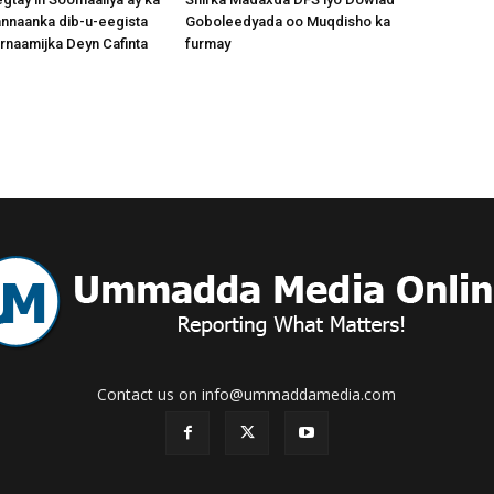
nnaanka dib-u-eegista
Goboleedyada oo Muqdisho ka
News
rnaamijka Deyn Cafinta
furmay
Contact us on info@ummaddamedia.com