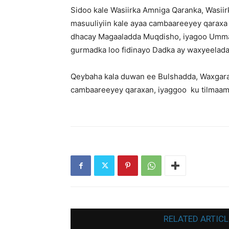
Sidoo kale Wasiirka Amniga Qaranka, Wasii
masuuliyiin kale ayaa cambaareeyey qaraxa
dhacay Magaaladda Muqdisho, iyagoo Ummad
gurmadka loo fidinayo Dadka ay waxyeelada
Qeybaha kala duwan ee Bulshadda, Waxgaradk
cambaareeyey qaraxan, iyaggoo ku tilmaam
RELATED ARTICL