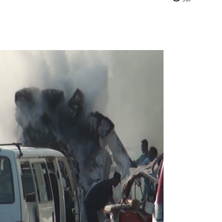
Online
–
Reporting
What