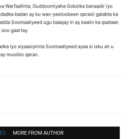
rka Warfaafinta, Guddoomiyaha Gobolka banaadir iyo
War
 dadka badan ay ku wax-yeeloobeen qaraxii galabta ka
da Soomaaliyeed ugu baaqay in ay kaalin ka qaataan
 soo gaartay.
a iyo siyaasiyiinta Soomaaliyeed ayaa si isku ah u
Deg
ay musiibo qaran.
Deg
ah,
ES
MORE FROM AUTHOR