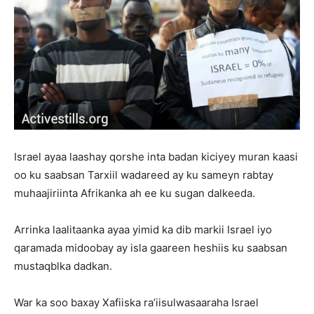
Israel ayaa laashay qorshe inta badan kiciyey muran kaasi
oo ku saabsan Tarxiil wadareed ay ku sameyn rabtay
muhaajiriinta Afrikanka ah ee ku sugan dalkeeda.
Arrinka laalitaanka ayaa yimid ka dib markii Israel iyo
qaramada midoobay ay isla gaareen heshiis ku saabsan
mustaqblka dadkan.
War ka soo baxay Xafiiska ra’iisulwasaaraha Israel