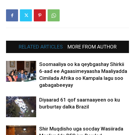
RELATED ARTICLES
MORE FROM AUTHOR
Soomaaliya oo ka qeybgashay Shirkii
6-aad ee Agaasimeyaasha Maaliyadda
Cimilada Afrika oo Kampala lagu soo
gabagabeeyay
Diyaarad 61 qof saarnaayeen oo ku
burburtay dalka Brazil
Shir Muqdisho uga socday Wasiirada