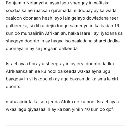
Benjamin Netanyahu ayaa lagu sheegay in xafiiska
socdaalka ee raacsan qaramada midoobay ay ka wada
xaajoon doonaan heshiisyo lala gelayo dowladaha reer
galbeedka, si dib u dejin loogu sameeyo in ka badan 16
kun oo muhaajiriin Afrikan ah, halka Isarel ay iyadana ka
shaqeyn doonto in ay hagaajiso xaaladaha sharci dadka
doonaya in ay sii joogaan dalkeeda.
Israel ayaa horay u sheegtay in ay eryi doonto dadka
Afrikaanka ah ee ku nool dalkeeda waxaa ayna ugu
baaqday in si iskood ah ay uga baxaan dalka ama la xiri
doono.
muhaajiriinta ka soo jeeda Afrika ee ku nool Israel ayaa
wxaa lagu qiyaasaa in ay ka ban yihiin 40 kun oo qof.