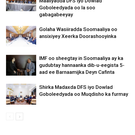
Maaliyadda DFS iyo Dowlad
Goboleedyada oo la soo
gabagabeeyay
Golaha Wasiiradda Soomaaliya oo
ansixiyey Xeerka Doorashooyinka
IMF oo sheegtay in Soomaaliya ay ka
gudubtay hannaanka dib-u-eegista 5-
aad ee Barnaamijka Deyn Cafinta
Shirka Madaxda DFS iyo Dowlad
Goboleedyada oo Muqdisho ka furmay