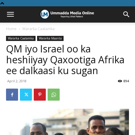
Home
Wararka Caalamka
Wararka Caalamka
Wararka Maanta
QM iyo Israel oo ka
heshiiyay Qaxootiga Afrika
ee dalkaasi ku sugan
April 2, 2018
894