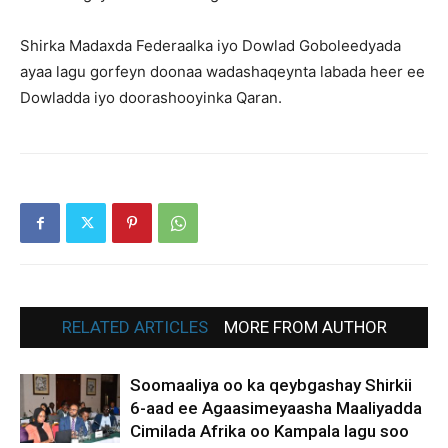
Shirka Madaxda Federaalka iyo Dowlad Goboleedyada
ayaa lagu gorfeyn doonaa wadashaqeynta labada heer ee
Dowladda iyo doorashooyinka Qaran.
RELATED ARTICLES
MORE FROM AUTHOR
Soomaaliya oo ka qeybgashay Shirkii
6-aad ee Agaasimeyaasha Maaliyadda
Cimilada Afrika oo Kampala lagu soo