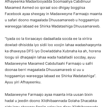
Afhayeenka Madaxtooyadda Soomaaliya Cabdinuur
Maxamed Axmed oo qoraal soo dhigay boggiisa
Facebook ayaa sheegay in Madaxweyne Farmaajo maanta
u safari doono magaalada Dhuusamareeb u hoggaamiyo
wareegga labaad ee Shirka Wadatashiga Dhuusamareeb.
“Iyada oo la tixraacayo dadaallada socda ee la xiriira
dowlad-dhisidda iyo sidii loo xoojin lahaa wadashaqeynta
ka dhaxeysa DFS iyo Dowladdaha Xubnaha ka ah, horena
loogu sii dhaqaajin lahaa wada hadalladii socday, ayuu
Madaxweyne Maxamed Cabdullaahi Farmaajo u safri
doonaa berri magaalada Dhuusamareeb si uu u
hoggaamiyo wareegga labaad ee Shirka Wadatashiga”.
Ayuu yiri Afhayeenku.
Madaxweyne Farmaajo ayaa maanta inta uusan bixin
hadal u jeedin doono Xildhibaannada Golaha Shacabka
sida lagu sheegay farriin xalay loo diray Xildhibaannada