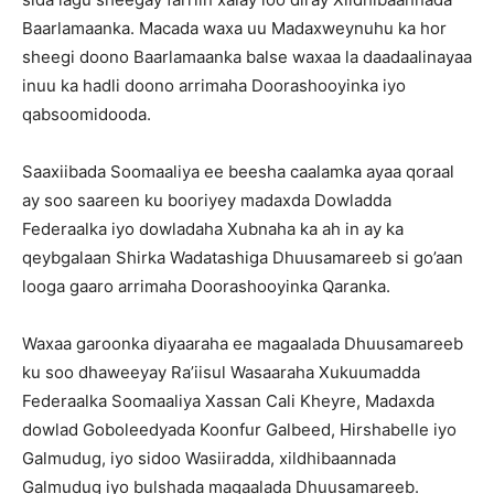
Baarlamaanka. Macada waxa uu Madaxweynuhu ka hor
sheegi doono Baarlamaanka balse waxaa la daadaalinayaa
inuu ka hadli doono arrimaha Doorashooyinka iyo
qabsoomidooda.
Saaxiibada Soomaaliya ee beesha caalamka ayaa qoraal
ay soo saareen ku booriyey madaxda Dowladda
Federaalka iyo dowladaha Xubnaha ka ah in ay ka
qeybgalaan Shirka Wadatashiga Dhuusamareeb si go’aan
looga gaaro arrimaha Doorashooyinka Qaranka.
Waxaa garoonka diyaaraha ee magaalada Dhuusamareeb
ku soo dhaweeyay Ra’iisul Wasaaraha Xukuumadda
Federaalka Soomaaliya Xassan Cali Kheyre, Madaxda
dowlad Goboleedyada Koonfur Galbeed, Hirshabelle iyo
Galmudug, iyo sidoo Wasiiradda, xildhibaannada
Galmudug iyo bulshada magaalada Dhuusamareeb.