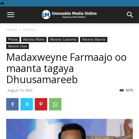
Home
Photos
Photos
Wararka Bilaha
Wararka Caalamka
Wararka Maanta
Wararki Hore
Madaxweyne Farmaajo oo
maanta tagaya
Dhuusamareeb
August 15, 2020
1075