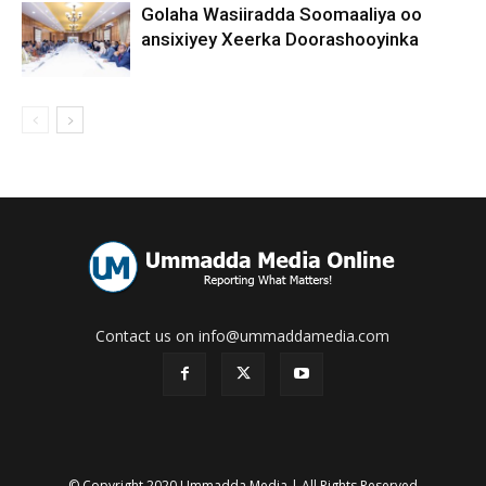
Golaha Wasiiradda Soomaaliya oo
ansixiyey Xeerka Doorashooyinka
Contact us on info@ummaddamedia.com
© Copyright 2020 Ummadda Media | All Rights Reserved