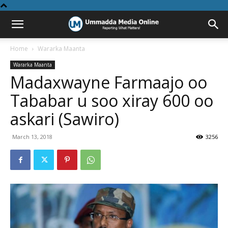
Home
Wararka Maanta
Wararka Maanta
Madaxwayne Farmaajo oo
Tababar u soo xiray 600 oo
askari (Sawiro)
March 13, 2018
3256