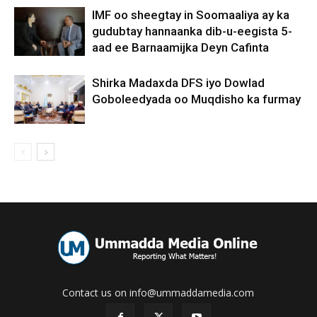
IMF oo sheegtay in Soomaaliya ay ka
gudubtay hannaanka dib-u-eegista 5-
aad ee Barnaamijka Deyn Cafinta
Shirka Madaxda DFS iyo Dowlad
Goboleedyada oo Muqdisho ka furmay
Contact us on info@ummaddamedia.com