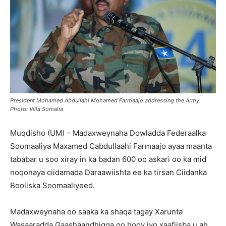
President Mohamed Abdullahi Mohamed Farmaajo addressing the Army.
Photo: Villa Somalia
Muqdisho (UM) – Madaxweynaha Dowladda Federaalka
Soomaaliya Maxamed Cabdullaahi Farmaajo ayaa maanta
tababar u soo xiray in ka badan 600 oo askari oo ka mid
noqonaya ciidamada Daraawiishta ee ka tirsan Ciidanka
Booliska Soomaaliyeed.
Madaxweynaha oo saaka ka shaqa tagay Xarunta
Wasaaradda Gaashaandhigga oo hooy iyo xaafiisba u ah