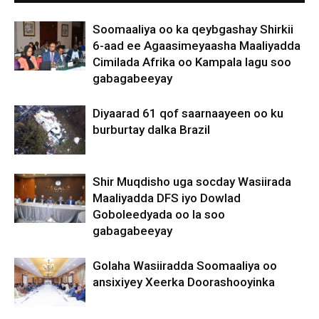
Soomaaliya oo ka qeybgashay Shirkii
6-aad ee Agaasimeyaasha Maaliyadda
Cimilada Afrika oo Kampala lagu soo
gabagabeeyay
Diyaarad 61 qof saarnaayeen oo ku
burburtay dalka Brazil
Shir Muqdisho uga socday Wasiirada
Maaliyadda DFS iyo Dowlad
Goboleedyada oo la soo
gabagabeeyay
Golaha Wasiiradda Soomaaliya oo
ansixiyey Xeerka Doorashooyinka