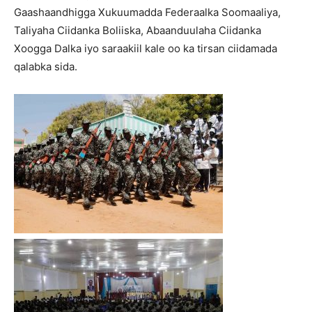
Gaashaandhigga Xukuumadda Federaalka Soomaaliya,
Taliyaha Ciidanka Boliiska, Abaanduulaha Ciidanka
Xoogga Dalka iyo saraakiil kale oo ka tirsan ciidamada
qalabka sida.