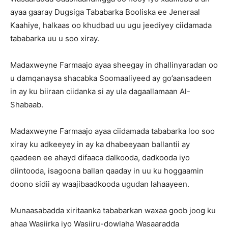
ayaa gaaray Dugsiga Tababarka Booliska ee Jeneraal
Kaahiye, halkaas oo khudbad uu ugu jeediyey ciidamada
tababarka uu u soo xiray.
Madaxweyne Farmaajo ayaa sheegay in dhallinyaradan oo
u damqanaysa shacabka Soomaaliyeed ay go’aansadeen
in ay ku biiraan ciidanka si ay ula dagaallamaan Al-
Shabaab.
Madaxweyne Farmaajo ayaa ciidamada tababarka loo soo
xiray ku adkeeyey in ay ka dhabeeyaan ballantii ay
qaadeen ee ahayd difaaca dalkooda, dadkooda iyo
diintooda, isagoona ballan qaaday in uu ku hoggaamin
doono sidii ay waajibaadkooda ugudan lahaayeen.
Munaasabadda xiritaanka tababarkan waxaa goob joog ku
ahaa Wasiirka iyo Wasiiru-dowlaha Wasaaradda