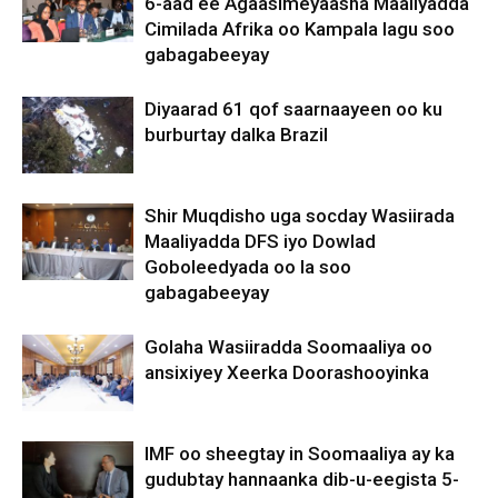
6-aad ee Agaasimeyaasha Maaliyadda
Cimilada Afrika oo Kampala lagu soo
gabagabeeyay
Diyaarad 61 qof saarnaayeen oo ku
burburtay dalka Brazil
Shir Muqdisho uga socday Wasiirada
Maaliyadda DFS iyo Dowlad
Goboleedyada oo la soo
gabagabeeyay
Golaha Wasiiradda Soomaaliya oo
ansixiyey Xeerka Doorashooyinka
IMF oo sheegtay in Soomaaliya ay ka
gudubtay hannaanka dib-u-eegista 5-