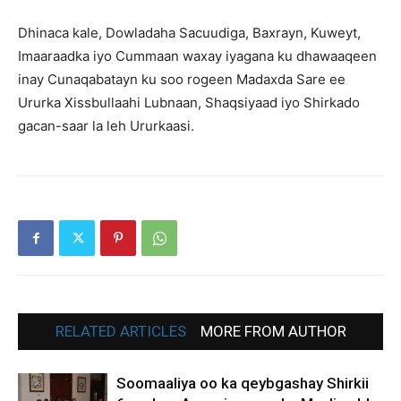
Dhinaca kale, Dowladaha Sacuudiga, Baxrayn, Kuweyt,
Imaaraadka iyo Cummaan waxay iyagana ku dhawaaqeen
inay Cunaqabatayn ku soo rogeen Madaxda Sare ee
Ururka Xissbullaahi Lubnaan, Shaqsiyaad iyo Shirkado
gacan-saar la leh Ururkaasi.
RELATED ARTICLES
MORE FROM AUTHOR
Soomaaliya oo ka qeybgashay Shirkii