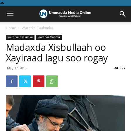
Home
Wararka Caalamka
Wararka Caalamka
Wararka Maanta
Madaxda Xisbullaah oo
Xayiraad lagu soo rogay
May 17, 2018
977