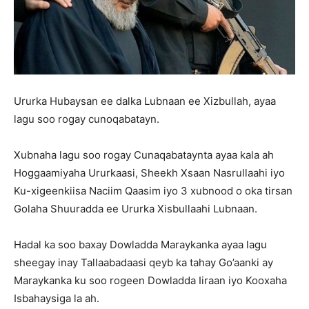
Ururka Hubaysan ee dalka Lubnaan ee Xizbullah, ayaa
lagu soo rogay cunoqabatayn.
Xubnaha lagu soo rogay Cunaqabataynta ayaa kala ah
Hoggaamiyaha Ururkaasi, Sheekh Xsaan Nasrullaahi iyo
Ku-xigeenkiisa Naciim Qaasim iyo 3 xubnood o oka tirsan
Golaha Shuuradda ee Ururka Xisbullaahi Lubnaan.
Hadal ka soo baxay Dowladda Maraykanka ayaa lagu
sheegay inay Tallaabadaasi qeyb ka tahay Go’aanki ay
Maraykanka ku soo rogeen Dowladda Iiraan iyo Kooxaha
Isbahaysiga la ah.