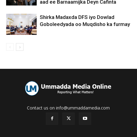
aad ee Barnaamijka Deyn Cafinta
Shirka Madaxda DFS iyo Dowlad
Goboleedyada oo Muqdisho ka furmay
Contact us on info@ummaddamedia.com