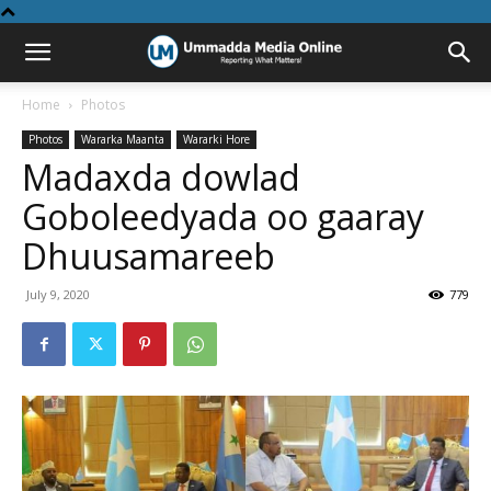
Home
Photos
Photos
Wararka Maanta
Wararki Hore
Madaxda dowlad
Goboleedyada oo gaaray
Dhuusamareeb
July 9, 2020
779