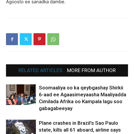
Agoosto ee sanadka dambe.
RELATED ARTICLES
MORE FROM AUTHOR
Soomaaliya oo ka qeybgashay Shirkii
6-aad ee Agaasimeyaasha Maaliyadda
Cimilada Afrika oo Kampala lagu soo
gabagabeeyay
Plane crashes in Brazil’s Sao Paulo
state, kills all 61 aboard, airline says