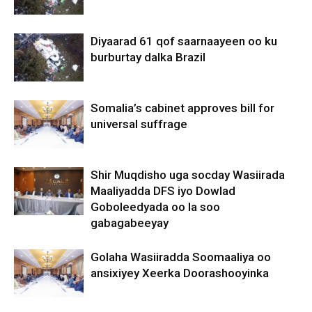
Diyaarad 61 qof saarnaayeen oo ku
burburtay dalka Brazil
Somalia’s cabinet approves bill for
universal suffrage
Shir Muqdisho uga socday Wasiirada
Maaliyadda DFS iyo Dowlad
Goboleedyada oo la soo
gabagabeeyay
Golaha Wasiiradda Soomaaliya oo
ansixiyey Xeerka Doorashooyinka