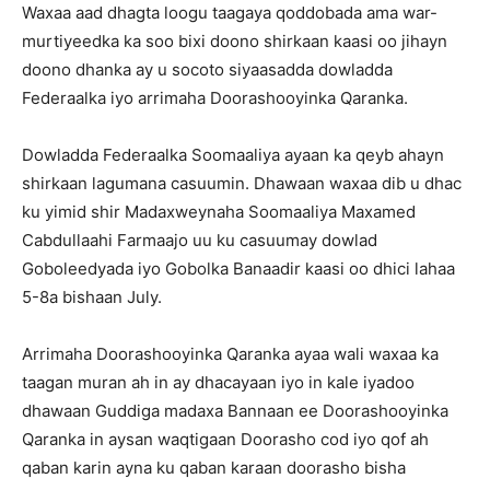
Waxaa aad dhagta loogu taagaya qoddobada ama war-
murtiyeedka ka soo bixi doono shirkaan kaasi oo jihayn
doono dhanka ay u socoto siyaasadda dowladda
Federaalka iyo arrimaha Doorashooyinka Qaranka.
Dowladda Federaalka Soomaaliya ayaan ka qeyb ahayn
shirkaan lagumana casuumin. Dhawaan waxaa dib u dhac
ku yimid shir Madaxweynaha Soomaaliya Maxamed
Cabdullaahi Farmaajo uu ku casuumay dowlad
Goboleedyada iyo Gobolka Banaadir kaasi oo dhici lahaa
5-8a bishaan July.
Arrimaha Doorashooyinka Qaranka ayaa wali waxaa ka
taagan muran ah in ay dhacayaan iyo in kale iyadoo
dhawaan Guddiga madaxa Bannaan ee Doorashooyinka
Qaranka in aysan waqtigaan Doorasho cod iyo qof ah
qaban karin ayna ku qaban karaan doorasho bisha