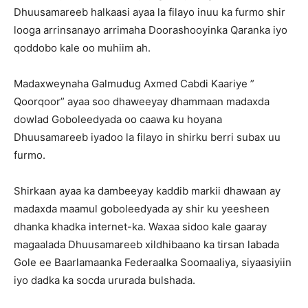
Dhuusamareeb halkaasi ayaa la filayo inuu ka furmo shir
looga arrinsanayo arrimaha Doorashooyinka Qaranka iyo
qoddobo kale oo muhiim ah.
Madaxweynaha Galmudug Axmed Cabdi Kaariye ”
Qoorqoor” ayaa soo dhaweeyay dhammaan madaxda
dowlad Goboleedyada oo caawa ku hoyana
Dhuusamareeb iyadoo la filayo in shirku berri subax uu
furmo.
Shirkaan ayaa ka dambeeyay kaddib markii dhawaan ay
madaxda maamul goboleedyada ay shir ku yeesheen
dhanka khadka internet-ka. Waxaa sidoo kale gaaray
magaalada Dhuusamareeb xildhibaano ka tirsan labada
Gole ee Baarlamaanka Federaalka Soomaaliya, siyaasiyiin
iyo dadka ka socda ururada bulshada.