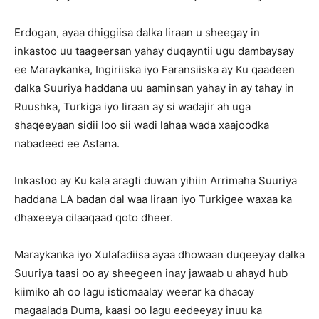
Erdogan, ayaa dhiggiisa dalka Iiraan u sheegay in
inkastoo uu taageersan yahay duqayntii ugu dambaysay
ee Maraykanka, Ingiriiska iyo Faransiiska ay Ku qaadeen
dalka Suuriya haddana uu aaminsan yahay in ay tahay in
Ruushka, Turkiga iyo Iiraan ay si wadajir ah uga
shaqeeyaan sidii loo sii wadi lahaa wada xaajoodka
nabadeed ee Astana.
Inkastoo ay Ku kala aragti duwan yihiin Arrimaha Suuriya
haddana LA badan dal waa Iiraan iyo Turkigee waxaa ka
dhaxeeya cilaaqaad qoto dheer.
Maraykanka iyo Xulafadiisa ayaa dhowaan duqeeyay dalka
Suuriya taasi oo ay sheegeen inay jawaab u ahayd hub
kiimiko ah oo lagu isticmaalay weerar ka dhacay
magaalada Duma, kaasi oo lagu eedeeyay inuu ka