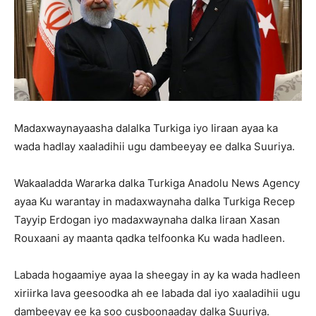
Madaxwaynayaasha dalalka Turkiga iyo Iiraan ayaa ka
wada hadlay xaaladihii ugu dambeeyay ee dalka Suuriya.
Wakaaladda Wararka dalka Turkiga Anadolu News Agency
ayaa Ku warantay in madaxwaynaha dalka Turkiga Recep
Tayyip Erdogan iyo madaxwaynaha dalka Iiraan Xasan
Rouxaani ay maanta qadka telfoonka Ku wada hadleen.
Labada hogaamiye ayaa la sheegay in ay ka wada hadleen
xiriirka lava geesoodka ah ee labada dal iyo xaaladihii ugu
dambeeyay ee ka soo cusboonaaday dalka Suuriya.