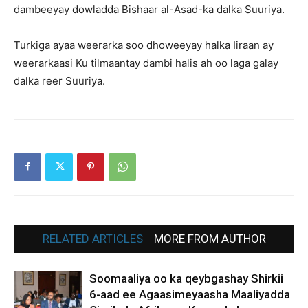
dambeeyay dowladda Bishaar al-Asad-ka dalka Suuriya.
Turkiga ayaa weerarka soo dhoweeyay halka Iiraan ay
weerarkaasi Ku tilmaantay dambi halis ah oo laga galay
dalka reer Suuriya.
RELATED ARTICLES
MORE FROM AUTHOR
Soomaaliya oo ka qeybgashay Shirkii
6-aad ee Agaasimeyaasha Maaliyadda