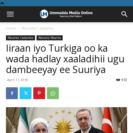
Home
Wararka Caalamka
Wararka Caalamka
Wararka Maanta
Iiraan iyo Turkiga oo ka
wada hadlay xaaladihii ugu
dambeeyay ee Suuriya
April 17, 2018
972