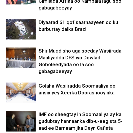
Cimilada Afrika oo Kampala lagu soo
gabagabeeyay
Diyaarad 61 qof saarnaayeen oo ku
burburtay dalka Brazil
Shir Muqdisho uga socday Wasiirada
Maaliyadda DFS iyo Dowlad
Goboleedyada oo la soo
gabagabeeyay
Golaha Wasiiradda Soomaaliya oo
ansixiyey Xeerka Doorashooyinka
IMF oo sheegtay in Soomaaliya ay ka
gudubtay hannaanka dib-u-eegista 5-
aad ee Barnaamijka Deyn Cafinta