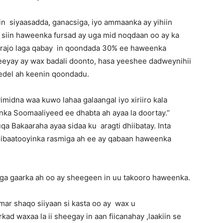
War
 siyaasadda, ganacsiga, iyo ammaanka ay yihiin
siin haweenka fursad ay uga mid noqdaan oo ay ka
y rajo laga qabay in qoondada 30% ee haweenka
beeyay ay wax badali doonto, hasa yeeshee dadweynihii
edel ah keenin qoondadu.
Deg
midna waa kuwo lahaa galaangal iyo xiriiro kala
a Soomaaliyeed ee dhabta ah ayaa la doortay.’’
a Bakaaraha ayaa sidaa ku aragti dhiibatay. Inta
ibaatooyinka rasmiga ah ee ay qabaan haweenka
Deg
iga gaarka ah oo ay sheegeen in uu takooro haweenka.
mar shaqo siiyaan si kasta oo ay wax u
ah,
kad waxaa la ii sheegay in aan fiicanahay ,laakiin se