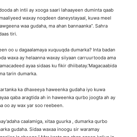
dooda ah intii ay xooga saari lahaayeen duminta qaab
News
maaliyeed waxay noqdeen daneystayaal, kuwa meel
dawgeena waa gudaha, ma ahan bannaanka’’. Sahra
as tiri.
teen oo u dagaalamaya xuquuqda dumarka? Inta badan
ooda waxa ay helaanna waxay siiyaan carruurtooda ama
amacadeed ayaa sidaas ku fikir dhiibatay.’Magacaabida
ma tarin dumarka.
h tartanka ka dhaxeeya haweenka gudaha iyo kuwa
yaa qaba aragtida ah in haweenka qurbo joogta ah ay
a oo ay wax yar soo reebeen.
hay’adaha caalamiga, xitaa guurka , dumarka qurbo
arka gudaha. Sidaa waxaa inoogu sir waramay