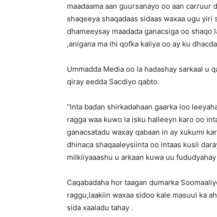
maadaama aan guursanayo oo aan carruur d
shaqeeya shaqadaas sidaas waxaa ugu yiri 
dhameeysay maadada ganacsiga oo shaqo la,
,anigana ma ihi qofka kaliya oo ay ku dhacda
Ummadda Media oo la hadashay sarkaal u qa
qiray eedda Sacdiyo qabto.
‘‘Inta badan shirkadahaan gaarka loo leeya
ragga waa kuwo la isku halleeyn karo oo in
ganacsatadu waxay qabaan in ay xukumi kar
dhinaca shaqaaleysiinta oo intaas kusii da
milkiiyaaashu u arkaan kuwa uu fududyaha
Caqabadaha hor taagan dumarka Soomaaliyee
raggu,laakiin waxaa sidoo kale masuul ka a
sida xaaladu tahay .