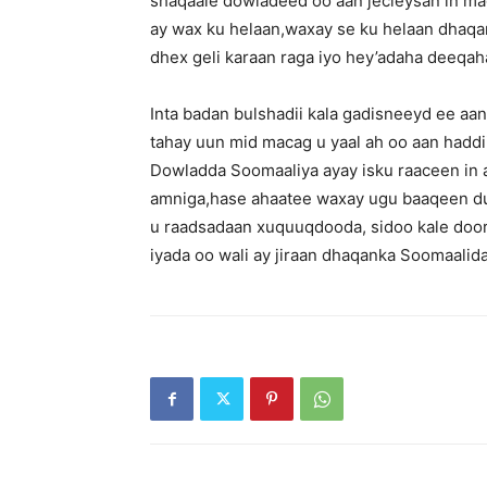
shaqaale dowladeed oo aan jecleysan in maga
ay wax ku helaan,waxay se ku helaan dhaqan
dhex geli karaan raga iyo hey’adaha deeqaha
Inta badan bulshadii kala gadisneeyd ee a
tahay uun mid macag u yaal ah oo aan haddii
Dowladda Soomaaliya ayay isku raaceen in 
amniga,hase ahaatee waxay ugu baaqeen du
u raadsadaan xuquuqdooda, sidoo kale doo
iyada oo wali ay jiraan dhaqanka Soomaali