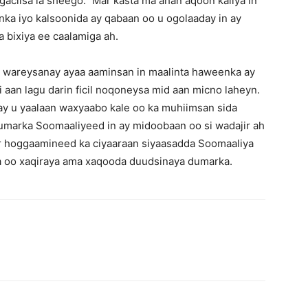
ciisa la sheego.’’ Mar kasta ma ahan aqoon kaliya in
ka iyo kalsoonida ay qabaan oo u ogolaaday in ay
 bixiya ee caalamiga ah.
an wareysanay ayaa aaminsan in maalinta haweenka ay
 aan lagu darin ficil noqoneysa mid aan micno laheyn.
ay u yaalaan waxyaabo kale oo ka muhiimsan sida
marka Soomaaliyeed in ay midoobaan oo si wadajir ah
r hoggaamineed ka ciyaaraan siyaasadda Soomaaliya
da oo xaqiraya ama xaqooda duudsinaya dumarka.