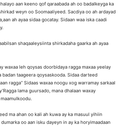
halayo aan keeno qof qaraabada ah oo badalkeyga ka
shirkad weyn oo Soomaaliyeed. Sacdiya oo ah ardayad
aan ah ayaa sidaa gocatay. Sidaan waa iska caadi
y.
Somalia
abilsan shaqaaleysiinta shirkadaha gaarka ah ayaa
hay waxaa leh qoysas doorbidaya ragga maxaa yeelay
News,
ta badan taageera qoysaskooda. Sidaa darteed
aan ragga’’ Sidaas waxaa noogu xog warramay sarkaal
ray’Ragga lama guursado, mana dhalaan waxay
y maamulkoodu.
Mogadishu
d ma ahan oo kali ah kuwa ay ka masuul yihiin
h dumarka oo aan isku dayeyn in ay ka horyimaadaan