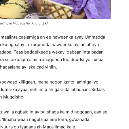
Matters,
eting in Mogadishu. Photo: BRA
y maalinta caalamiga ah ee haweenka ayay Ummadda
an ku ogaatay in xuquuqda haweenku aysan aheyn
adaba. Taas beddelkeeda waxay qabaan inta badan
 si loo xaqirro ama xaqqooda loo duudsiiyo , xitaa
Breaking
qaalaha ay iska cad yihiin.
oowaad xilligaan, mana noqon karto ,amniga iyo
 dumarka ayaa muhiim u ah gaarida labadaan’’.Sidaas
an Muqdisho.
News,
n kuwa la aqbalo in ay bulshada ka mid noqdaan, aan se
 . ‘Ilmaha waan nagula aamini kara, go’aanada
Nuura oo iyadana ah Macallimad kale.