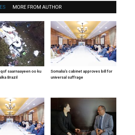
ES
MORE FROM AUTHOR
 qof saarnaayeen oo ku
Somalia’s cabinet approves bill for
lka Brazil
universal suffrage