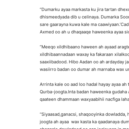
‘’Dumarku ayaa markasta ku jira tartan dhex
dhismeedyada dib u celinaya. Dumarka Soo
sare gaarayna kuwa kale ma caawiyaan.’Ca
Axmed oo ah u dhaqaaqe haweenka ayaa sida
‘’Meeqo xildhibaano haween ah ayaad arag
xildhibaannadaan waxay ka fakaraan xilalk
saaxiibadood. Hibo Aadan oo ah ardayday ja
wasiirro badan oo dumar ah marnaba wax u
Arrinta kale oo aad loo hadal hayay ayaa a
Qurba-joogta.Inta badan haweenka gudaha a
qaateen dhammaan waxyaabihii nacfiga laha
‘‘Siyaasad,ganacsi, shaqooyinka dowladda, 
joogta ah ayaa wax kasta ka qaadanaya dum