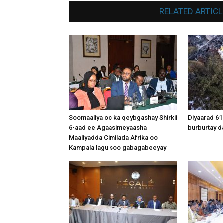
RELATED ARTICL
Soomaaliya oo ka qeybgashay Shirkii
Diyaarad 61
6-aad ee Agaasimeyaasha
burburtay da
Maaliyadda Cimilada Afrika oo
Kampala lagu soo gabagabeeyay