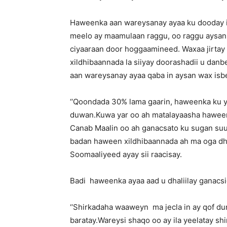
Haweenka aan wareysanay ayaa ku dooday in
meelo ay maamulaan raggu, oo raggu aysan 
ciyaaraan door hoggaamineed. Waxaa jirta
xildhibaannada la siiyay doorashadii u dan
aan wareysanay ayaa qaba in aysan wax isb
‘‘Qoondada 30% lama gaarin, haweenka ku yi
duwan.Kuwa yar oo ah matalayaasha haweenk
Canab Maalin oo ah ganacsato ku sugan suuq
badan haween xildhibaannada ah ma oga dh
Soomaaliyeed ayay sii raacisay.
Badi haweenka ayaa aad u dhaliilay ganacs
‘‘Shirkadaha waaweyn ma jecla in ay qof du
baratay.Wareysi shaqo oo ay ila yeelatay shir