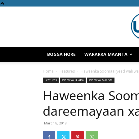
BOGGA HORE
WARARKA MAANTA
Home
Features
Haweenka Soomaaliyeed wali wa
Features
Wararka Bilaha
Wararka Maanta
Haweenka Sooma
dareemayaan xa
March 8, 2018