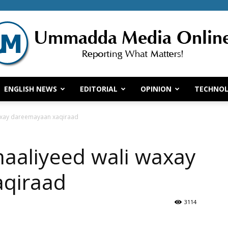
ENGLISH NEWS
EDITORIAL
OPINION
TECHNO
Ummadda
xay dareemayaan xaqiraad
aliyeed wali waxay
Media
qiraad
3114