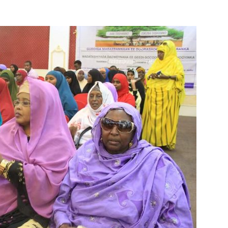
Online
–
Reporting
What