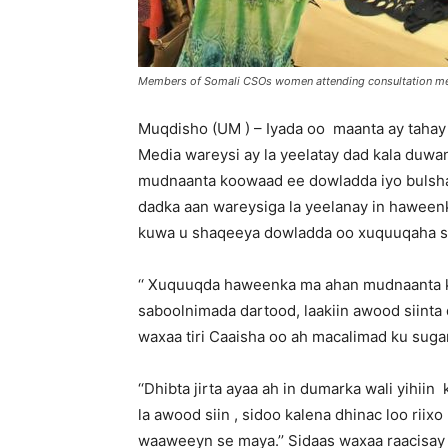
Members of Somali CSOs women attending consultation me
Muqdisho (UM ) – Iyada oo maanta ay taha
Media wareysi ay la yeelatay dad kala duw
mudnaanta koowaad ee dowladda iyo bulsh
dadka aan wareysiga la yeelanay in haweenka
kuwa u shaqeeya dowladda oo xuquuqaha sha
‘‘ Xuquuqda haweenka ma ahan mudnaanta k
saboolnimada dartood, laakiin awood siinta
waxaa tiri Caaisha oo ah macalimad ku sug
‘‘Dhibta jirta ayaa ah in dumarka wali yihii
la awood siin , sidoo kalena dhinac loo riixo
waaweeyn se maya.’’ Sidaas waxaa raacisay 