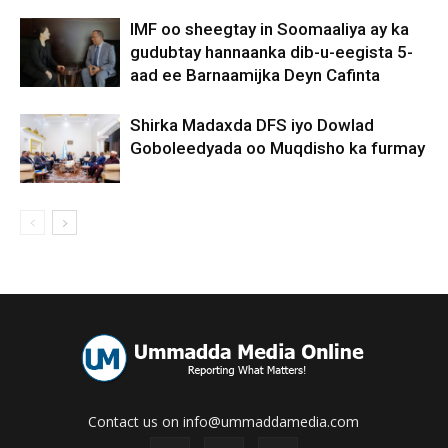
IMF oo sheegtay in Soomaaliya ay ka
gudubtay hannaanka dib-u-eegista 5-
aad ee Barnaamijka Deyn Cafinta
Shirka Madaxda DFS iyo Dowlad
Goboleedyada oo Muqdisho ka furmay
Contact us on info@ummaddamedia.com