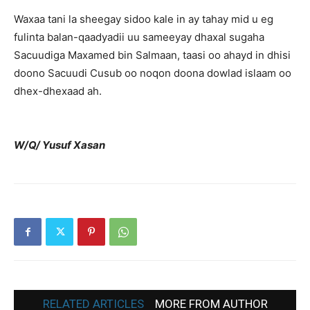
Waxaa tani la sheegay sidoo kale in ay tahay mid u eg
fulinta balan-qaadyadii uu sameeyay dhaxal sugaha
Sacuudiga Maxamed bin Salmaan, taasi oo ahayd in dhisi
doono Sacuudi Cusub oo noqon doona dowlad islaam oo
dhex-dhexaad ah.
W/Q/ Yusuf Xasan
RELATED ARTICLES
MORE FROM AUTHOR