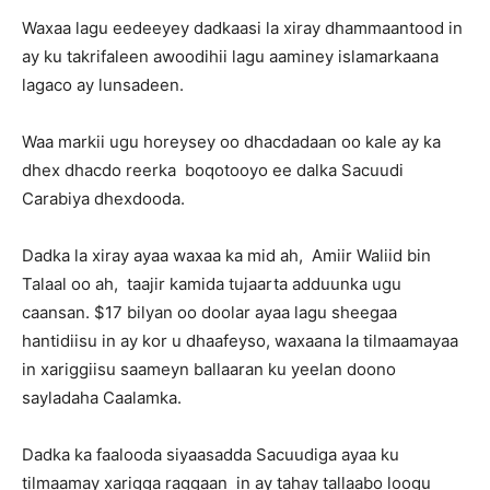
Waxaa lagu eedeeyey dadkaasi la xiray dhammaantood in
ay ku takrifaleen awoodihii lagu aaminey islamarkaana
lagaco ay lunsadeen.
Waa markii ugu horeysey oo dhacdadaan oo kale ay ka
dhex dhacdo reerka boqotooyo ee dalka Sacuudi
Carabiya dhexdooda.
Dadka la xiray ayaa waxaa ka mid ah, Amiir Waliid bin
Talaal oo ah, taajir kamida tujaarta adduunka ugu
caansan. $17 bilyan oo doolar ayaa lagu sheegaa
hantidiisu in ay kor u dhaafeyso, waxaana la tilmaamayaa
in xariggiisu saameyn ballaaran ku yeelan doono
sayladaha Caalamka.
Dadka ka faalooda siyaasadda Sacuudiga ayaa ku
tilmaamay xarigga raggaan in ay tahay tallaabo loogu