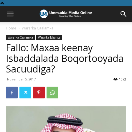
Home
Wararka Caalamka
Wararka Caalamka
Wararka Maanta
Fallo: Maxaa keenay
Isbaddalada Boqortooyada
Sacuudiga?
November 5, 2017
1072