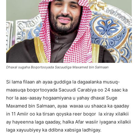
Dhaxal sugaha Boqortooyada Sacuudiga Maxamed bin Salmaan
Si lama filaan ah ayaa guddiga la dagaalanka musuq-
maasuqa boqortooyada Sacuudi Carabiya oo 24 saac ka
hor la aas-aasay hogaamiyana u yahay dhaxal Suge
Maxamed bin Salmaan, ayaa waxaa uu shaaca ka qaaday
in 11 Amiir oo ka tirsan qoyska reer boqor la xiray xilalkii
ay hayeenna laga qaaday, halka Afar wasiir iyagana xilalkii
laga xayuubiyey ka ddibna xabsiga ladhigay.