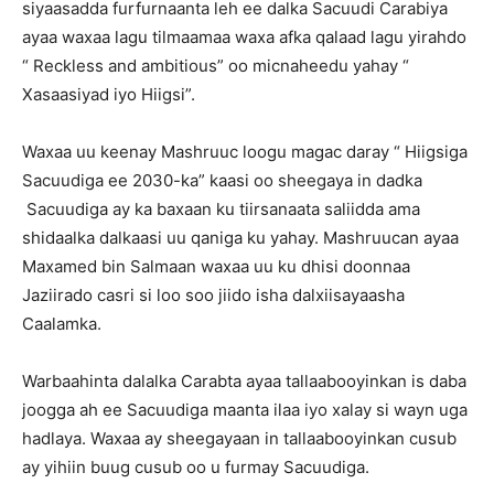
siyaasadda furfurnaanta leh ee dalka Sacuudi Carabiya
ayaa waxaa lagu tilmaamaa waxa afka qalaad lagu yirahdo
“ Reckless and ambitious” oo micnaheedu yahay “
Xasaasiyad iyo Hiigsi”.
Waxaa uu keenay Mashruuc loogu magac daray “ Hiigsiga
Sacuudiga ee 2030-ka” kaasi oo sheegaya in dadka
Sacuudiga ay ka baxaan ku tiirsanaata saliidda ama
shidaalka dalkaasi uu qaniga ku yahay. Mashruucan ayaa
Maxamed bin Salmaan waxaa uu ku dhisi doonnaa
Jaziirado casri si loo soo jiido isha dalxiisayaasha
Caalamka.
Warbaahinta dalalka Carabta ayaa tallaabooyinkan is daba
joogga ah ee Sacuudiga maanta ilaa iyo xalay si wayn uga
hadlaya. Waxaa ay sheegayaan in tallaabooyinkan cusub
ay yihiin buug cusub oo u furmay Sacuudiga.