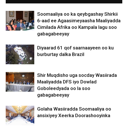
Soomaaliya oo ka qeybgashay Shirkii
6-aad ee Agaasimeyaasha Maaliyadda
Cimilada Afrika oo Kampala lagu soo
gabagabeeyay
Diyaarad 61 qof saarnaayeen oo ku
burburtay dalka Brazil
Shir Muqdisho uga socday Wasiirada
Maaliyadda DFS iyo Dowlad
Goboleedyada oo la soo
gabagabeeyay
Golaha Wasiiradda Soomaaliya oo
ansixiyey Xeerka Doorashooyinka