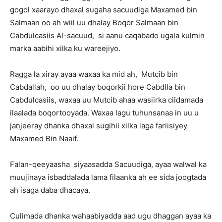
gogol xaarayo dhaxal sugaha sacuudiga Maxamed bin
Salmaan oo ah wiil uu dhalay Boqor Salmaan bin
Cabdulcasiis Al-sacuud, si aanu caqabado ugala kulmin
marka aabihi xilka ku wareejiyo.
Ragga la xiray ayaa waxaa ka mid ah, Mutcib bin
Cabdallah, oo uu dhalay boqorkii hore Cabdlla bin
Cabdulcasiis, waxaa uu Mutcib ahaa wasiirka ciidamada
ilaalada boqortooyada. Waxaa lagu tuhunsanaa in uu u
janjeeray dhanka dhaxal sugihii xilka laga fariisiyey
Maxamed Bin Naaif.
Falan-qeeyaasha siyaasadda Sacuudiga, ayaa walwal ka
muujinaya isbaddalada lama filaanka ah ee sida joogtada
ah isaga daba dhacaya.
Culimada dhanka wahaabiyadda aad ugu dhaggan ayaa ka