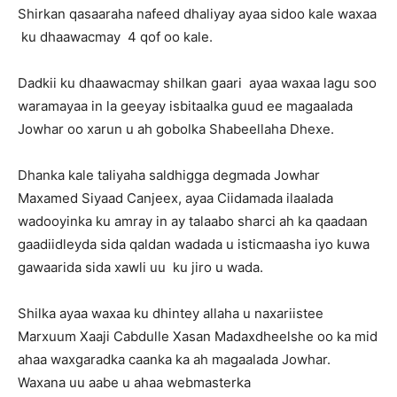
Shirkan qasaaraha nafeed dhaliyay ayaa sidoo kale waxaa
ku dhaawacmay 4 qof oo kale.
Dadkii ku dhaawacmay shilkan gaari ayaa waxaa lagu soo
waramayaa in la geeyay isbitaalka guud ee magaalada
Jowhar oo xarun u ah gobolka Shabeellaha Dhexe.
Dhanka kale taliyaha saldhigga degmada Jowhar
Maxamed Siyaad Canjeex, ayaa Ciidamada ilaalada
wadooyinka ku amray in ay talaabo sharci ah ka qaadaan
gaadiidleyda sida qaldan wadada u isticmaasha iyo kuwa
gawaarida sida xawli uu ku jiro u wada.
Shilka ayaa waxaa ku dhintey allaha u naxariistee
Marxuum Xaaji Cabdulle Xasan Madaxdheelshe oo ka mid
ahaa waxgaradka caanka ka ah magaalada Jowhar.
Waxana uu aabe u ahaa webmasterka