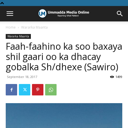
Home
Wararka Maanta
Wararka Maanta
Faah-faahino ka soo baxaya
shil gaari oo ka dhacay
gobalka Sh/dhexe (Sawiro)
September 18, 2017
1499