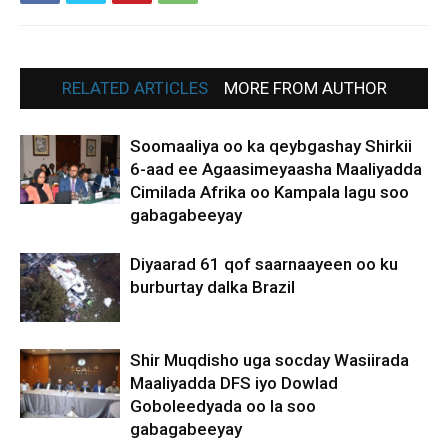
RELATED ARTICLES
MORE FROM AUTHOR
Soomaaliya oo ka qeybgashay Shirkii
6-aad ee Agaasimeyaasha Maaliyadda
Cimilada Afrika oo Kampala lagu soo
gabagabeeyay
Diyaarad 61 qof saarnaayeen oo ku
burburtay dalka Brazil
Shir Muqdisho uga socday Wasiirada
Maaliyadda DFS iyo Dowlad
Goboleedyada oo la soo
gabagabeeyay