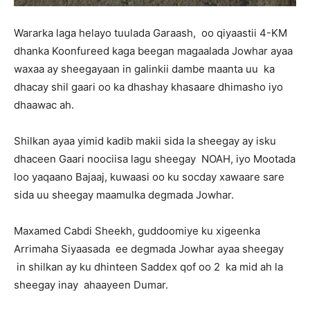
Wararka laga helayo tuulada Garaash, oo qiyaastii 4-KM
dhanka Koonfureed kaga beegan magaalada Jowhar ayaa
waxaa ay sheegayaan in galinkii dambe maanta uu ka
dhacay shil gaari oo ka dhashay khasaare dhimasho iyo
dhaawac ah.
Shilkan ayaa yimid kadib makii sida la sheegay ay isku
dhaceen Gaari noociisa lagu sheegay NOAH, iyo Mootada
loo yaqaano Bajaaj, kuwaasi oo ku socday xawaare sare
sida uu sheegay maamulka degmada Jowhar.
Maxamed Cabdi Sheekh, guddoomiye ku xigeenka
Arrimaha Siyaasada ee degmada Jowhar ayaa sheegay
in shilkan ay ku dhinteen Saddex qof oo 2 ka mid ah la
sheegay inay ahaayeen Dumar.