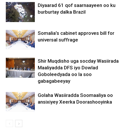
Diyaarad 61 qof saarnaayeen oo ku
burburtay dalka Brazil
Somalia’s cabinet approves bill for
universal suffrage
Shir Muqdisho uga socday Wasiirada
Maaliyadda DFS iyo Dowlad
Goboleedyada oo la soo
gabagabeeyay
Golaha Wasiiradda Soomaaliya oo
ansixiyey Xeerka Doorashooyinka