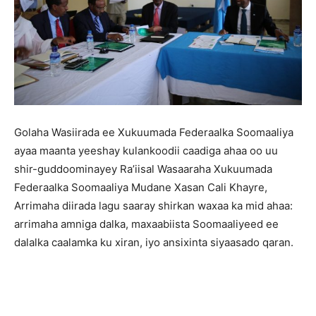
Golaha Wasiirada ee Xukuumada Federaalka Soomaaliya
ayaa maanta yeeshay kulankoodii caadiga ahaa oo uu
shir-guddoominayey Ra’iisal Wasaaraha Xukuumada
Federaalka Soomaaliya Mudane Xasan Cali Khayre,
Arrimaha diirada lagu saaray shirkan waxaa ka mid ahaa:
arrimaha amniga dalka, maxaabiista Soomaaliyeed ee
dalalka caalamka ku xiran, iyo ansixinta siyaasado qaran.