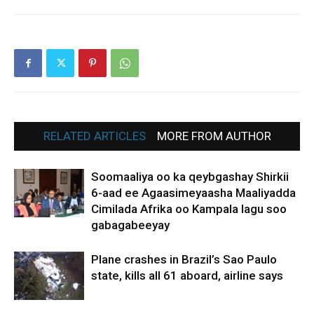
RELATED ARTICLES
MORE FROM AUTHOR
Soomaaliya oo ka qeybgashay Shirkii
6-aad ee Agaasimeyaasha Maaliyadda
Cimilada Afrika oo Kampala lagu soo
gabagabeeyay
Plane crashes in Brazil’s Sao Paulo
state, kills all 61 aboard, airline says