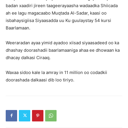
badan xaadiri jireen taageerayaasha wadaadka Shiicada
ah ee lagu magacaabo Muqtada Al-Sadar, kaasi oo
isbahaysigiisa Siyaasadda uu Ku guulaystay 54 kursi
Baarlamaan.
Weeraradan ayaa yimid ayadoo xiisad siyaasadeed oo ka
dhashay doorashadii baarlamaaniga ahaa ee dhowaan ka
dhacay dalkasi Ciraaq.
Waxaa sidoo kale la amray in 11 million oo codadkii
doorashada dalkaasi dib loo tiriyo.