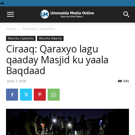
Home
Wararka Caalamka
Wararka Caalamka
Wararka Maanta
Ciraaq: Qaraxyo lagu
qaaday Masjid ku yaala
Baqdaad
June 7, 2018
845