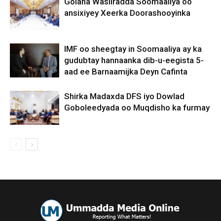
Golaha Wasiiradda Soomaaliya oo
ansixiyey Xeerka Doorashooyinka
IMF oo sheegtay in Soomaaliya ay ka
gudubtay hannaanka dib-u-eegista 5-
aad ee Barnaamijka Deyn Cafinta
Shirka Madaxda DFS iyo Dowlad
Goboleedyada oo Muqdisho ka furmay