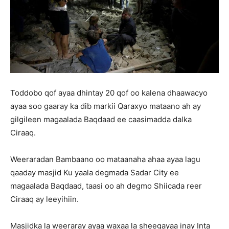
Toddobo qof ayaa dhintay 20 qof oo kalena dhaawacyo
ayaa soo gaaray ka dib markii Qaraxyo mataano ah ay
gilgileen magaalada Baqdaad ee caasimadda dalka
Ciraaq.
Weeraradan Bambaano oo mataanaha ahaa ayaa lagu
qaaday masjid Ku yaala degmada Sadar City ee
magaalada Baqdaad, taasi oo ah degmo Shiicada reer
Ciraaq ay leeyihiin.
Masjidka la weeraray ayaa waxaa la sheegayaa inay Inta