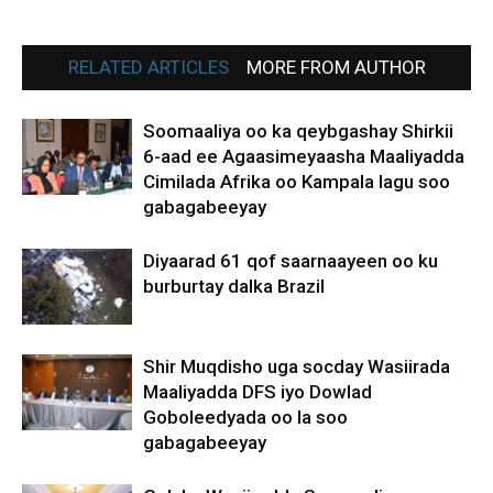
RELATED ARTICLES
MORE FROM AUTHOR
Soomaaliya oo ka qeybgashay Shirkii
6-aad ee Agaasimeyaasha Maaliyadda
Cimilada Afrika oo Kampala lagu soo
gabagabeeyay
Diyaarad 61 qof saarnaayeen oo ku
burburtay dalka Brazil
Shir Muqdisho uga socday Wasiirada
Maaliyadda DFS iyo Dowlad
Goboleedyada oo la soo
gabagabeeyay