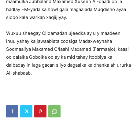
maamulka Jubbaland Maxamed Xuseen Al-qaadi oo la
hadlay FM-yada ka howl gala magaalada Muqdisho ayaa
sidoo kale warkan xaqiijiyay.
Wuxuu sheegay Ciidamadan ujeedka ay u yimaadeen
inuu yahay ka jawaabista codsiga Madaxweynaha
Soomaaliya Maxamed C/laahi Maxamed (Farmaajo), kaasi
oo dalalka Gobolka oo ay ka mid tahay Itoobiya ka
dalbaday in laga gacan siiyo dagaalka ka dhanka ah ururka
Al-shabaab.