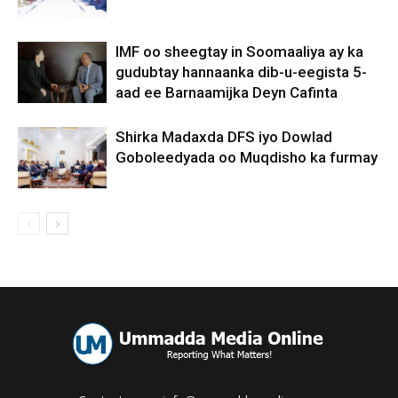
IMF oo sheegtay in Soomaaliya ay ka
gudubtay hannaanka dib-u-eegista 5-
aad ee Barnaamijka Deyn Cafinta
Shirka Madaxda DFS iyo Dowlad
Goboleedyada oo Muqdisho ka furmay