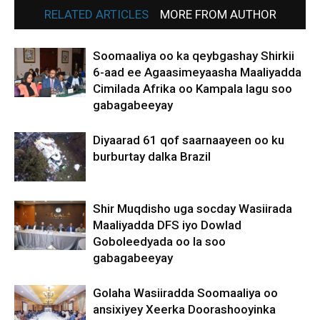
RELATED ARTICLES
MORE FROM AUTHOR
Soomaaliya oo ka qeybgashay Shirkii
6-aad ee Agaasimeyaasha Maaliyadda
Cimilada Afrika oo Kampala lagu soo
gabagabeeyay
Diyaarad 61 qof saarnaayeen oo ku
burburtay dalka Brazil
Shir Muqdisho uga socday Wasiirada
Maaliyadda DFS iyo Dowlad
Goboleedyada oo la soo
gabagabeeyay
Golaha Wasiiradda Soomaaliya oo
ansixiyey Xeerka Doorashooyinka