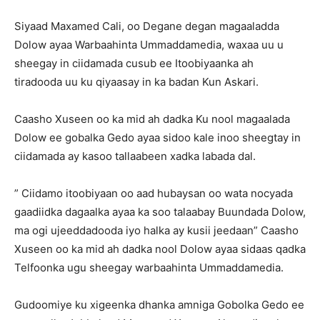
Siyaad Maxamed Cali, oo Degane degan magaaladda
Dolow ayaa Warbaahinta Ummaddamedia, waxaa uu u
sheegay in ciidamada cusub ee Itoobiyaanka ah
tiradooda uu ku qiyaasay in ka badan Kun Askari.
Caasho Xuseen oo ka mid ah dadka Ku nool magaalada
Dolow ee gobalka Gedo ayaa sidoo kale inoo sheegtay in
ciidamada ay kasoo tallaabeen xadka labada dal.
” Ciidamo itoobiyaan oo aad hubaysan oo wata nocyada
gaadiidka dagaalka ayaa ka soo talaabay Buundada Dolow,
ma ogi ujeeddadooda iyo halka ay kusii jeedaan” Caasho
Xuseen oo ka mid ah dadka nool Dolow ayaa sidaas qadka
Telfoonka ugu sheegay warbaahinta Ummaddamedia.
Gudoomiye ku xigeenka dhanka amniga Gobolka Gedo ee