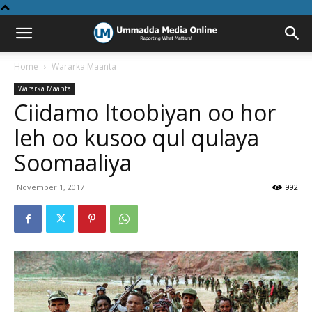
Home
Wararka Maanta
Wararka Maanta
Ciidamo Itoobiyan oo hor
leh oo kusoo qul qulaya
Soomaaliya
November 1, 2017
992