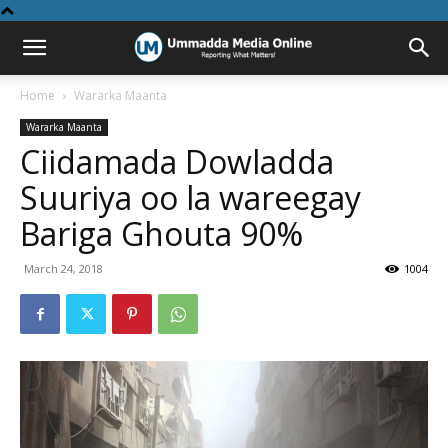
Home
Wararka Maanta
Wararka Maanta
Ciidamada Dowladda
Suuriya oo la wareegay
Bariga Ghouta 90%
March 24, 2018
1004