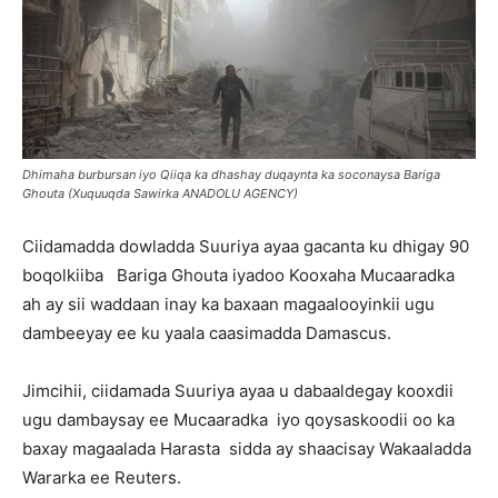
Dhimaha burbursan iyo Qiiqa ka dhashay duqaynta ka soconaysa Bariga
Ghouta (Xuquuqda Sawirka ANADOLU AGENCY)
Ciidamadda dowladda Suuriya ayaa gacanta ku dhigay 90
boqolkiiba Bariga Ghouta iyadoo Kooxaha Mucaaradka
ah ay sii waddaan inay ka baxaan magaalooyinkii ugu
dambeeyay ee ku yaala caasimadda Damascus.
Jimcihii, ciidamada Suuriya ayaa u dabaaldegay kooxdii
ugu dambaysay ee Mucaaradka iyo qoysaskoodii oo ka
baxay magaalada Harasta sidda ay shaacisay Wakaaladda
Wararka ee Reuters.