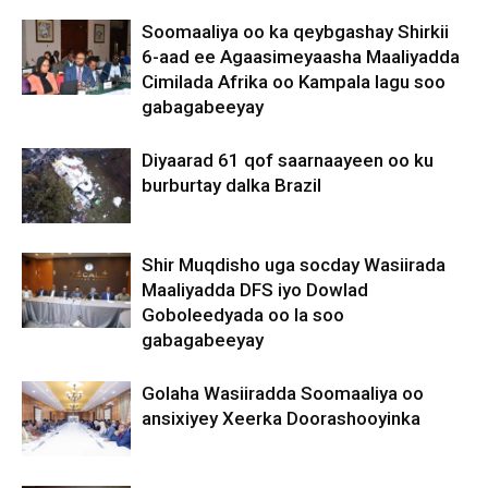
Soomaaliya oo ka qeybgashay Shirkii
6-aad ee Agaasimeyaasha Maaliyadda
Cimilada Afrika oo Kampala lagu soo
gabagabeeyay
Diyaarad 61 qof saarnaayeen oo ku
burburtay dalka Brazil
Shir Muqdisho uga socday Wasiirada
Maaliyadda DFS iyo Dowlad
Goboleedyada oo la soo
gabagabeeyay
Golaha Wasiiradda Soomaaliya oo
ansixiyey Xeerka Doorashooyinka