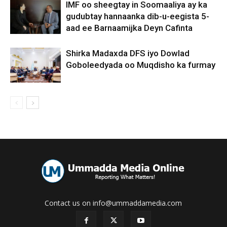
IMF oo sheegtay in Soomaaliya ay ka
gudubtay hannaanka dib-u-eegista 5-
aad ee Barnaamijka Deyn Cafinta
Shirka Madaxda DFS iyo Dowlad
Goboleedyada oo Muqdisho ka furmay
Contact us on info@ummaddamedia.com