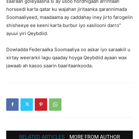
saaraan goleyaasha si ay usoo hordhigaan arrintaan
horseedi karta qatar ku wajahan jiritaanka qarannimada
Soomaaliyeed, maadaama ay caddahay iney jirto farogelin
shisheeye ee keeni karta burbur iyo xasilooni darro”
ayuui yiri Qeybdiid.
Dowladda Federaalka Soomaaliya oo askar iyo saraakiil u
xirtay weerarkii lagu qaaday hoyga Qeybdiid ayaan wax
jawaab ah kasoo saarin baaritaankooda.
RELATED ARTICLES
MORE FROM AUTHOR