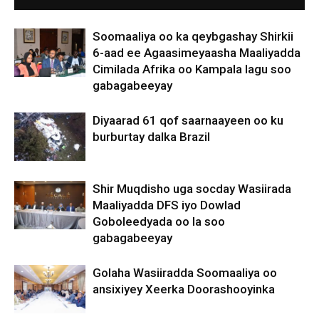
Soomaaliya oo ka qeybgashay Shirkii
6-aad ee Agaasimeyaasha Maaliyadda
Cimilada Afrika oo Kampala lagu soo
gabagabeeyay
Diyaarad 61 qof saarnaayeen oo ku
burburtay dalka Brazil
Shir Muqdisho uga socday Wasiirada
Maaliyadda DFS iyo Dowlad
Goboleedyada oo la soo
gabagabeeyay
Golaha Wasiiradda Soomaaliya oo
ansixiyey Xeerka Doorashooyinka