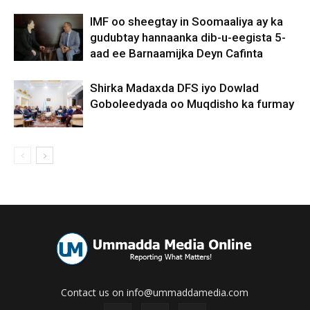
IMF oo sheegtay in Soomaaliya ay ka
gudubtay hannaanka dib-u-eegista 5-
aad ee Barnaamijka Deyn Cafinta
Shirka Madaxda DFS iyo Dowlad
Goboleedyada oo Muqdisho ka furmay
Contact us on info@ummaddamedia.com