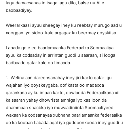
lagu damacsanaa in isaga lagu dilo, balse uu Alle
badbaadiyey.
Weerarkaasi ayuu sheegay iney ku reebtay murugo aad u
xooggan iyo sidoo kale argagax ku beermay qoyskiisa.
Labada gole ee baarlamaanka Federaalka Soomaaliya
ayuu ka codsaday in arrintan guddi u saaraan, si looga
badbaado qatar kale oo timaada.
“…Welina aan dareensanahay iney jiri karto qatar igu
wajahan iyo qoyskeygaba, qof kasta oo madaxda
qarankana ay ku imaan karto, dowladda Federaalkana xil
ka saaran yahay dhowrista amniga iyo xasiloonida
dhammaan shacbka iyo muwaadiniinta Soomaaliyeed,
waxaan ka codsanayaa xubnaha baarlamaanka federaalka
oo ka kooban Labada aqal iyo guddoonkooda iney guddi u