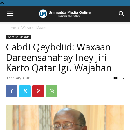
Home
Wararka Maanta
Wararka Maanta
Cabdi Qeybdiid: Waxaan
Dareensanahay Iney Jiri
Karto Qatar Igu Wajahan
February 3, 2018
937