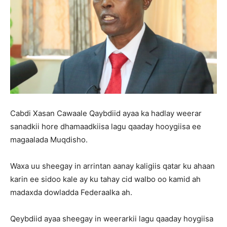
Cabdi Xasan Cawaale Qaybdiid ayaa ka hadlay weerar
sanadkii hore dhamaadkiisa lagu qaaday hooygiisa ee
magaalada Muqdisho.
Waxa uu sheegay in arrintan aanay kaligiis qatar ku ahaan
karin ee sidoo kale ay ku tahay cid walbo oo kamid ah
madaxda dowladda Federaalka ah.
Qeybdiid ayaa sheegay in weerarkii lagu qaaday hoygiisa