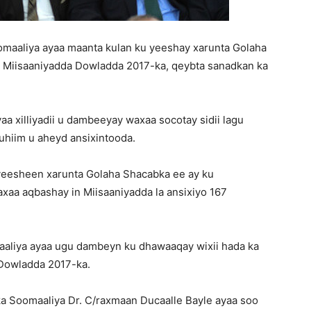
maaliya ayaa maanta kulan ku yeeshay xarunta Golaha
Matters,
y Miisaaniyadda Dowladda 2017-ka, qeybta sanadkan ka
yaa xilliyadii u dambeeyay waxaa socotay sidii lagu
uhiim u aheyd ansixintooda.
Breaking
yeesheen xarunta Golaha Shacabka ee ay ku
xaa aqbashay in Miisaaniyadda la ansixiyo 167
News,
aliya ayaa ugu dambeyn ku dhawaaqay wixii hada ka
 Dowladda 2017-ka.
a Soomaaliya Dr. C/raxmaan Ducaalle Bayle ayaa soo