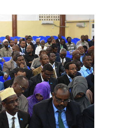
Online
–
Reporting
What