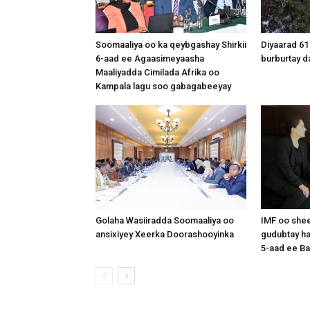
Soomaaliya oo ka qeybgashay Shirkii
Diyaarad 61
6-aad ee Agaasimeyaasha
burburtay da
Maaliyadda Cimilada Afrika oo
Kampala lagu soo gabagabeeyay
Golaha Wasiiradda Soomaaliya oo
IMF oo shee
ansixiyey Xeerka Doorashooyinka
gudubtay ha
5-aad ee Ba