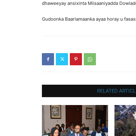
dhaweeyay ansixinta Miisaaniyadda Dowlad
Gudoonka Baarlamaanka ayaa horay u fasaxa
RELATED ARTICL