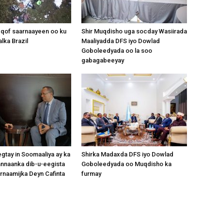
 qof saarnaayeen oo ku
Shir Muqdisho uga socday Wasiirada
lka Brazil
Maaliyadda DFS iyo Dowlad
Somalia
Goboleedyada oo la soo
gabagabeeyay
News,
gtay in Soomaaliya ay ka
Shirka Madaxda DFS iyo Dowlad
nnaanka dib-u-eegista
Goboleedyada oo Muqdisho ka
Mogadishu
rnaamijka Deyn Cafinta
furmay