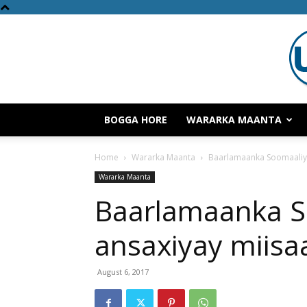
BOGGA HORE
WARARKA MAANTA
Home
Wararka Maanta
Baarlamaanka Soomaaliya
Wararka Maanta
Baarlamaanka S
ansaxiyay miisa
August 6, 2017