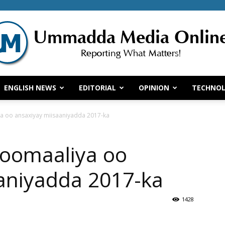
ENGLISH NEWS
EDITORIAL
OPINION
TECHNO
Ummadda
 oo ansaxiyay miisaaniyadda 2017-ka
oomaaliya oo
Media
aniyadda 2017-ka
1428