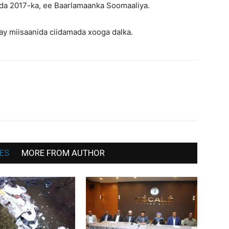
da 2017-ka, ee Baarlamaanka Soomaaliya.
War
y miisaanida ciidamada xooga dalka.
Deg
Deg
ES
MORE FROM AUTHOR
ah,