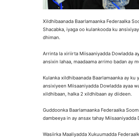
Xildhibaanada Baarlamaanka Federaalka Soo
Shacabka, iyaga oo kulankooda ku ansixiya
dhiman.
Arrinta la xiriirta Miisaaniyadda Dowladda a
ansixin lahaa, maadaama arrimo badan ay m
Kulanka xildhibaanada Baarlamaanka ay ku 
ansixiyeen Miisaaniyadda Dowladda ayaa wa
xildhibaan, halka 2 xildhibaan ay diideen.
Guddoonka Baarlamaanka Federaalka Sooma
dambeeya in ay ansax tahay Miisaaniyadda
Wasiirka Maaliyadda Xukuumadda Federaalk