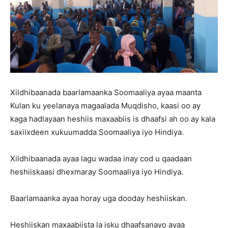
Xildhibaanada baarlamaanka Soomaaliya ayaa maanta
Kulan ku yeelanaya magaalada Muqdisho, kaasi oo ay
kaga hadlayaan heshiis maxaabiis is dhaafsi ah oo ay kala
saxiixdeen xukuumadda Soomaaliya iyo Hindiya.
Xildhibaanada ayaa lagu wadaa inay cod u qaadaan
heshiiskaasi dhexmaray Soomaaliya iyo Hindiya.
Baarlamaanka ayaa horay uga dooday heshiiskan.
Heshiiskan maxaabiista la isku dhaafsanayo ayaa