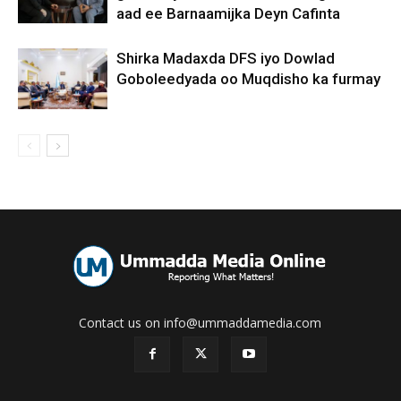
aad ee Barnaamijka Deyn Cafinta
Shirka Madaxda DFS iyo Dowlad
Goboleedyada oo Muqdisho ka furmay
Contact us on info@ummaddamedia.com