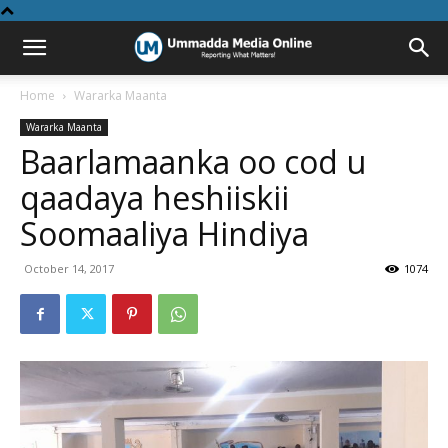
Home
Wararka Maanta
Wararka Maanta
Baarlamaanka oo cod u
qaadaya heshiiskii
Soomaaliya Hindiya
October 14, 2017
1074