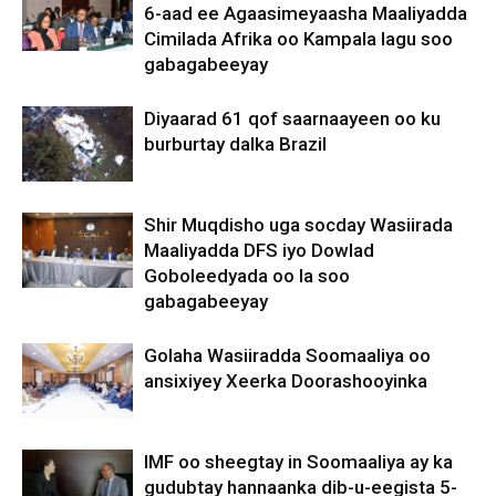
6-aad ee Agaasimeyaasha Maaliyadda
Cimilada Afrika oo Kampala lagu soo
gabagabeeyay
Diyaarad 61 qof saarnaayeen oo ku
burburtay dalka Brazil
Shir Muqdisho uga socday Wasiirada
Maaliyadda DFS iyo Dowlad
Goboleedyada oo la soo
gabagabeeyay
Golaha Wasiiradda Soomaaliya oo
ansixiyey Xeerka Doorashooyinka
IMF oo sheegtay in Soomaaliya ay ka
gudubtay hannaanka dib-u-eegista 5-