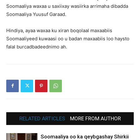
Soomaaliya waxaa u saxiixay wasiirka arrimaha dibadda
Soomaaliya Yuusuf Garaad.
Hindiya, ayaa waxaa ku xiran boqolaal maxaabiis
Soomaaliyeed kuwaasi oo u badan maxaabiis loo haysto
falal burcadbadeednimo ah.
RELATED ARTICLES
MORE FROM AUTHOR
Soomaaliya oo ka qeybgashay Shirkii