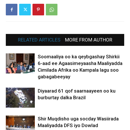
RELATED ARTICLES
MORE FROM AUTHOR
Soomaaliya oo ka qeybgashay Shirkii
6-aad ee Agaasimeyaasha Maaliyadda
Cimilada Afrika oo Kampala lagu soo
gabagabeeyay
Diyaarad 61 qof saarnaayeen oo ku
burburtay dalka Brazil
Shir Muqdisho uga socday Wasiirada
Maaliyadda DFS iyo Dowlad