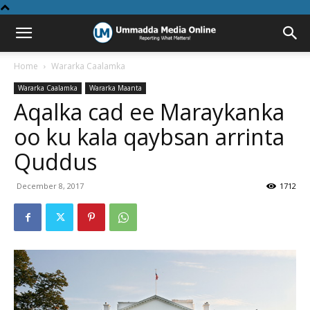
Home
Wararka Caalamka
Wararka Caalamka
Wararka Maanta
Aqalka cad ee Maraykanka
oo ku kala qaybsan arrinta
Quddus
December 8, 2017
1712