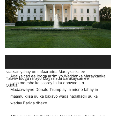
War kasoo baxay Aqalka cad ee Dalka Maraykanka
ayaa lagu sheegay in ayan jirin qorshe laysku
raacsan yahay oo safaaradda Maraykanka ee
Aqalka cad ee looga arrimiyo Waddanka Maraykanka
Talaviv loogu rarayo Magaalada barakaysan ee
ayaa meesha ka saaray in ku dhawaqista
Qudus.
Madaxweyne Donald Trump ay la micno tahay in
maamulkiisa uu ka baxayo wada hadalladii uu ka
waday Bariga dhexe.