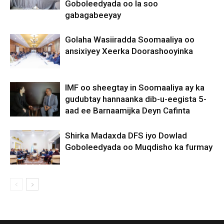
Goboleedyada oo la soo
gabagabeeyay
Golaha Wasiiradda Soomaaliya oo
ansixiyey Xeerka Doorashooyinka
IMF oo sheegtay in Soomaaliya ay ka
gudubtay hannaanka dib-u-eegista 5-
aad ee Barnaamijka Deyn Cafinta
Shirka Madaxda DFS iyo Dowlad
Goboleedyada oo Muqdisho ka furmay