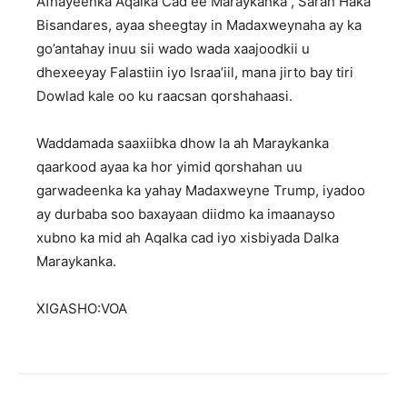
Afhayeenka Aqalka Cad ee Maraykanka , Sarah Haka
Bisandares, ayaa sheegtay in Madaxweynaha ay ka
go’antahay inuu sii wado wada xaajoodkii u
dhexeeyay Falastiin iyo Israa’iil, mana jirto bay tiri
Dowlad kale oo ku raacsan qorshahaasi.
Waddamada saaxiibka dhow la ah Maraykanka
qaarkood ayaa ka hor yimid qorshahan uu
garwadeenka ka yahay Madaxweyne Trump, iyadoo
ay durbaba soo baxayaan diidmo ka imaanayso
xubno ka mid ah Aqalka cad iyo xisbiyada Dalka
Maraykanka.
XIGASHO:VOA